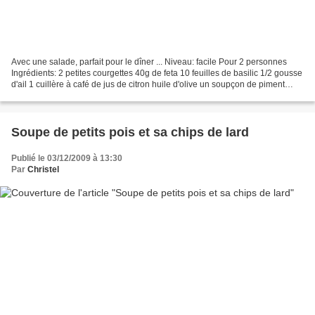
Avec une salade, parfait pour le dîner ... Niveau: facile Pour 2 personnes
Ingrédients: 2 petites courgettes 40g de feta 10 feuilles de basilic 1/2 gousse
d'ail 1 cuillère à café de jus de citron huile d'olive un soupçon de piment
doux sel, poivre 4 grandes...
Soupe de petits pois et sa chips de lard
Publié le 03/12/2009 à 13:30
Par
Christel