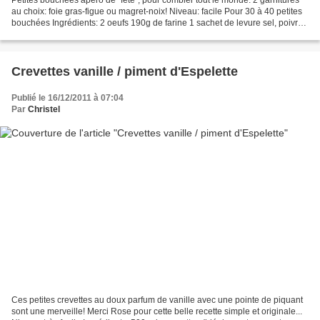
au choix: foie gras-figue ou magret-noix! Niveau: facile Pour 30 à 40 petites
bouchées Ingrédients: 2 oeufs 190g de farine 1 sachet de levure sel, poivre
1 yaourt nature 80g de...
Crevettes vanille / piment d'Espelette
Publié le 16/12/2011 à 07:04
Par
Christel
Ces petites crevettes au doux parfum de vanille avec une pointe de piquant
sont une merveille! Merci Rose pour cette belle recette simple et originale...