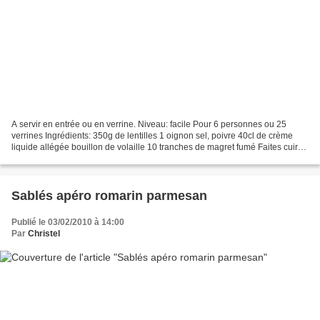
A servir en entrée ou en verrine. Niveau: facile Pour 6 personnes ou 25
verrines Ingrédients: 350g de lentilles 1 oignon sel, poivre 40cl de crème
liquide allégée bouillon de volaille 10 tranches de magret fumé Faites cuire
les lentilles dans une grande...
Sablés apéro romarin parmesan
Publié le 03/02/2010 à 14:00
Par
Christel