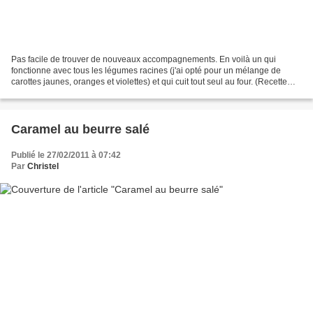
Pas facile de trouver de nouveaux accompagnements. En voilà un qui
fonctionne avec tous les légumes racines (j'ai opté pour un mélange de
carottes jaunes, oranges et violettes) et qui cuit tout seul au four. (Recette
inspirée du Elle à Table n°74) Niveau:...
Caramel au beurre salé
Publié le 27/02/2011 à 07:42
Par
Christel