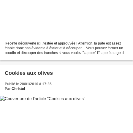
Recette découverte ici , testée et approuvée ! Attention, la pâte est assez
friable donc pas évidente à étaler et à découper ... Vous pouvez former un
boudin et découper des tranches si vous voulez "zapper" l'étape étalage de
pâte. Niveau: moyen Pour...
Cookies aux olives
Publié le 20/01/2010 à 17:35
Par
Christel