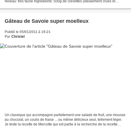
Niveau: très facile Ingrédients: 500g de crevettes (idéalement crues et
décortiquées) 1 gousse de...
Gâteau de Savoie super moelleux
Publié le 05/01/2011 à 19:21
Par
Christel
Un classique qui accompagne parfaitement une salade de fruit, une mousse
au chocolat, un coulis de fraise ... ou même délicieux seul, tellement léger.
Je teste la recette de Mercotte qui est partie à la recherche de la recette
idéale... une réussite!!...