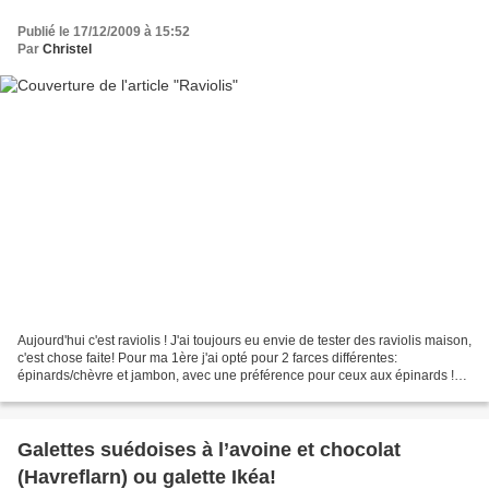
Publié le 17/12/2009 à 15:52
Par
Christel
Aujourd'hui c'est raviolis ! J'ai toujours eu envie de tester des raviolis maison,
c'est chose faite! Pour ma 1ère j'ai opté pour 2 farces différentes:
épinards/chèvre et jambon, avec une préférence pour ceux aux épinards !
L'important est d'essayer d'étaler...
Galettes suédoises à l’avoine et chocolat
(Havreflarn) ou galette Ikéa!