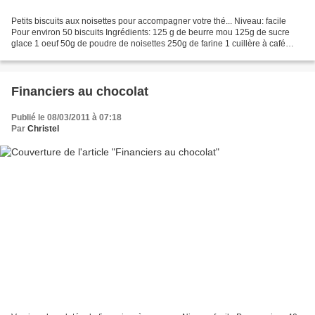
Petits biscuits aux noisettes pour accompagner votre thé... Niveau: facile
Pour environ 50 biscuits Ingrédients: 125 g de beurre mou 125g de sucre
glace 1 oeuf 50g de poudre de noisettes 250g de farine 1 cuillère à café
d'arôme naturel de vanille Mélangez...
Financiers au chocolat
Publié le 08/03/2011 à 07:18
Par
Christel