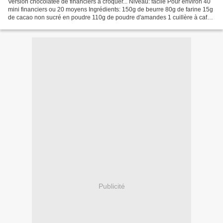
Version chocolatée de financiers à croquer... Niveau: facile Pour environ 40
mini financiers ou 20 moyens Ingrédients: 150g de beurre 80g de farine 15g
de cacao non sucré en poudre 110g de poudre d'amandes 1 cuillère à café
de levure chimique 1 pincée...
Publicité