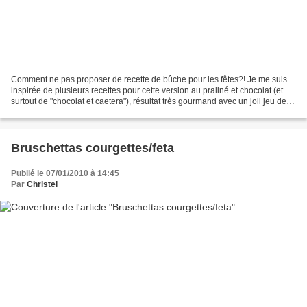
Comment ne pas proposer de recette de bûche pour les fêtes?! Je me suis
inspirée de plusieurs recettes pour cette version au praliné et chocolat (et
surtout de "chocolat et caetera"), résultat très gourmand avec un joli jeu de
textures! Niveau: facile/moyen...
Bruschettas courgettes/feta
Publié le 07/01/2010 à 14:45
Par
Christel