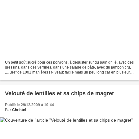
Un petit goût sucré pour ces poivrons, à déguster sur du pain grillé, avec des
gressins, dans des verrines, dans une salade de pâte, avec du jambon cru,
.... Bref de 1001 manières ! Niveau: facile mais un peu long car en plusieurs
étapes. L'épluchage...
Velouté de lentilles et sa chips de magret
Publié le 29/12/2009 à 10:44
Par
Christel