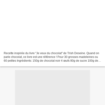
Recette inspirée du livre "Je veux du chocolat" de Trish Deseine. Quand on
parle chocolat, ce livre est une référence ! Pour 30 grosses madeleines ou
60 petites Ingrédients: 150g de chocolat noir 4 œufs 80g de sucre 100g de
beurre mou 150g de farine 1/2...