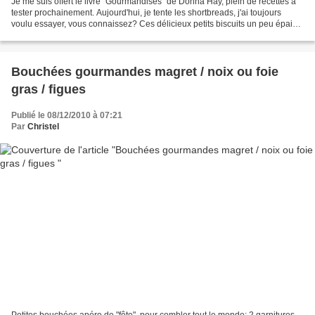
Je me suis offert le livre "Gourmandises" de Donna Hay, plein de recettes à
tester prochainement. Aujourd'hui, je tente les shortbreads, j'ai toujours
voulu essayer, vous connaissez? Ces délicieux petits biscuits un peu épais,
sablés, mmm un régal avec...
Bouchées gourmandes magret / noix ou foie
gras / figues
Publié le 08/12/2010 à 07:21
Par
Christel
Petites bouchées apéro de "fête", pour combler tout le monde: 2 garnitures