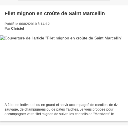
Filet mignon en croûte de Saint Marcellin
Publié le 06/02/2010 à 14:12
Par
Christel
A faire en individuel ou en grand et servir accompagné de carottes, de riz
sauvage, de champignons ou de pâtes fraîches. Je vous propose pour
accompagner votre filet mignon de suivre les conseils de "Mets/vins" ici !
Niveau: facile/moyen 6 à 8 personnes...