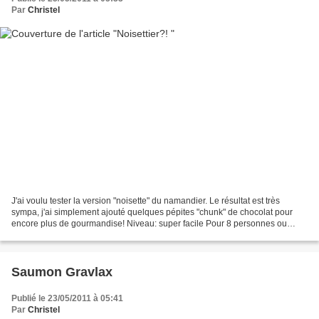
Par
Christel
J'ai voulu tester la version "noisette" du namandier. Le résultat est très
sympa, j'ai simplement ajouté quelques pépites "chunk" de chocolat pour
encore plus de gourmandise! Niveau: super facile Pour 8 personnes ou
environ 40 mini bouchées Ingrédients:...
Saumon Gravlax
Publié le 23/05/2011 à 05:41
Par
Christel