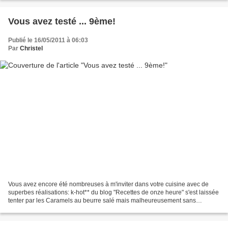
Vous avez testé ... 9ème!
Publié le 16/05/2011 à 06:03
Par
Christel
Vous avez encore été nombreuses à m'inviter dans votre cuisine avec de
superbes réalisations: k-hot** du blog "Recettes de onze heure" s'est laissée
tenter par les Caramels au beurre salé mais malheureusement sans
photos... Julie a craqué pour les cookies...