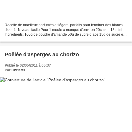
Recette de moelleux parfumés et légers, parfaits pour terminer des blancs
d'oeufs. Niveau: facile Pour 1 moule à manqué d'environ 20cm ou 18 mini
Ingrédients: 100g de poudre d'amande 50g de sucre glace 15g de sucre en
poudre 3 blancs d'oeuf quelques amandes...
Poêlée d'asperges au chorizo
Publié le 02/05/2011 à 05:37
Par
Christel