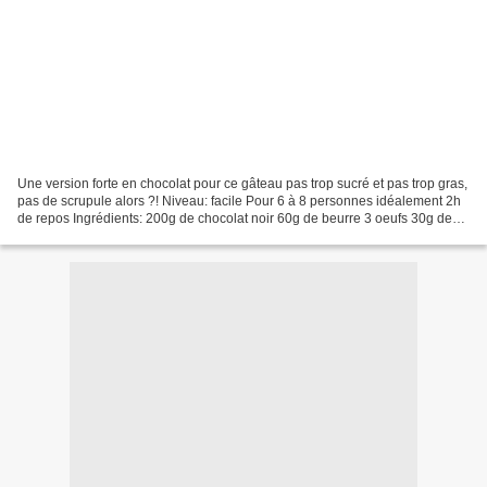
Une version forte en chocolat pour ce gâteau pas trop sucré et pas trop gras,
pas de scrupule alors ?! Niveau: facile Pour 6 à 8 personnes idéalement 2h
de repos Ingrédients: 200g de chocolat noir 60g de beurre 3 oeufs 30g de
sucre en poudre 50g de farine...