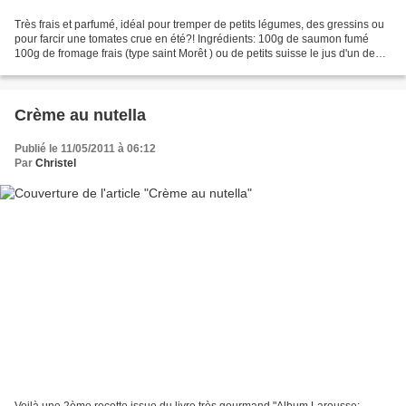
Très frais et parfumé, idéal pour tremper de petits légumes, des gressins ou
pour farcir une tomates crue en été?! Ingrédients: 100g de saumon fumé
100g de fromage frais (type saint Morêt ) ou de petits suisse le jus d'un demi
citron ciboulette 1 petite...
Crème au nutella
Publié le 11/05/2011 à 06:12
Par
Christel
Voilà une 2ème recette issue du livre très gourmand "Album Larousse: