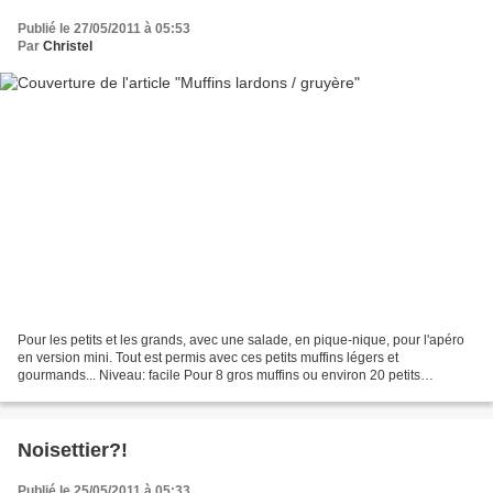
Publié le 27/05/2011 à 05:53
Par
Christel
Pour les petits et les grands, avec une salade, en pique-nique, pour l'apéro
en version mini. Tout est permis avec ces petits muffins légers et
gourmands... Niveau: facile Pour 8 gros muffins ou environ 20 petits
Ingrédients: 150 g de farine 40 g de beurre...
Noisettier?!
Publié le 25/05/2011 à 05:33