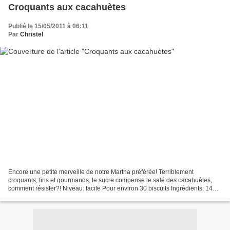
Croquants aux cacahuètes
Publié le 15/05/2011 à 06:11
Par
Christel
Encore une petite merveille de notre Martha préférée! Terriblement
croquants, fins et gourmands, le sucre compense le salé des cacahuètes,
comment résister?! Niveau: facile Pour environ 30 biscuits Ingrédients: 140g
de farine 1/4 de cuillère à café de...