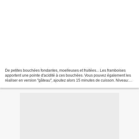
De petites bouchées fondantes, moelleuses et fruitées... Les framboises
apportent une pointe d'acidité à ces bouchées. Vous pouvez également les
réaliser en version "gâteau", ajoutez alors 15 minutes de cuisson. Niveau:
facile Pour 20 à 25 mini moelleux...