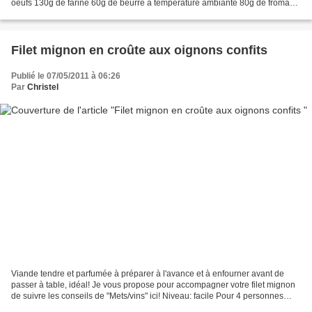
oeufs 130g de farine 60g de beurre à température ambiante 80g de fromage
de chèvre 40g de miel 1 sachet...
Filet mignon en croûte aux oignons confits
Publié le 07/05/2011 à 06:26
Par
Christel
Viande tendre et parfumée à préparer à l'avance et à enfourner avant de
passer à table, idéal! Je vous propose pour accompagner votre filet mignon
de suivre les conseils de "Mets/vins" ici! Niveau: facile Pour 4 personnes
Ingrédients : 1 filet mignon...