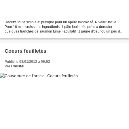
Recette toute simple et pratique pour un apéro improvisé. Niveau: facile
Pour 16 mini croissants Ingrédients: 1 pâte feuilletée prête à dérouler
quelques tranches de saumon fumé Facultatif : 1 jaune d'oeuf ou un peu de
lait pour les dorer Préchauffez...
Coeurs feuilletés
Publié le 03/01/2012 à 06:52
Par
Christel