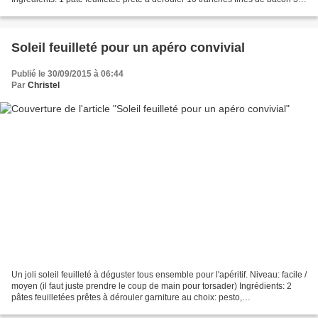
cuillères à soupe de ketchup...
Soleil feuilleté pour un apéro convivial
Publié le 30/09/2015 à 06:44
Par
Christel
Un joli soleil feuilleté à déguster tous ensemble pour l'apéritif. Niveau: facile /
moyen (il faut juste prendre le coup de main pour torsader) Ingrédients: 2
pâtes feuilletées prêtes à dérouler garniture au choix: pesto,
ketchup/parmesan, gruyère rapé/jambon,...