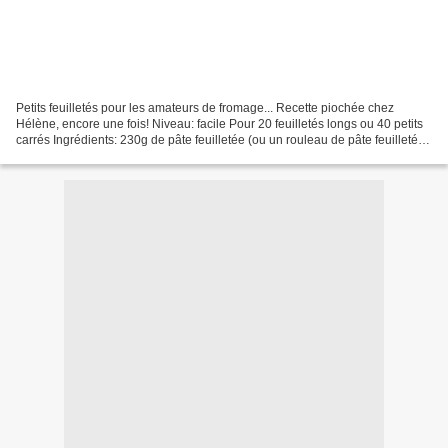
Petits feuilletés pour les amateurs de fromage... Recette piochée chez
Hélène, encore une fois! Niveau: facile Pour 20 feuilletés longs ou 40 petits
carrés Ingrédients: 230g de pâte feuilletée (ou un rouleau de pâte feuilletée
toute prête) environ 80g...