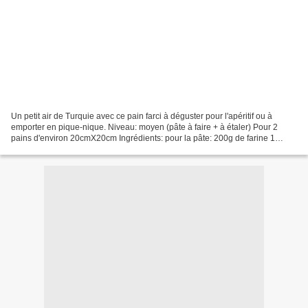
Un petit air de Turquie avec ce pain farci à déguster pour l'apéritif ou à
emporter en pique-nique. Niveau: moyen (pâte à faire + à étaler) Pour 2
pains d'environ 20cmX20cm Ingrédients: pour la pâte: 200g de farine 1
cuillère à café de levure boulangère...