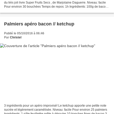
du très joli livre Super Fruits Secs , de Marjolaine Daguerre. Niveau: facile
Pour environ 30 bouchées Temps de repos: 1h Ingrédients: 100g de bacon
100g de pruneaux dénoyautés...
Palmiers apéro bacon // ketchup
Publié le 05/10/2016 à 06:46
Par
Christel
3 ingrédients pour un apéro improvisé! Le ketchup apporte une petite note
sucrée et légèrement caramélisée. Niveau: facile Pour environ 25 palmiers
Ingrédients: 1 pâte feuilletée prête à dérouler 10 tranches fines de bacon 3