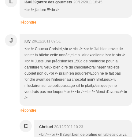
L
l&#039;antre des gourmets
20/12/2011 18:45
<br /> j'adore !!!<br />
Répondre
J
july
20/12/2011 09:51
<br /> Coucou Christel,<br /> <br /> <br /> J'ai bien envie de
tenter ta bûche cette année,elle a l'air excellente!<br /> <br />
<br /> Juste une précision:les 150g de pralinoise pour la
garniture,tu veux bien dire du chocolat-praliné(en tablette
quoi)et non du<br /> pralin(en poudre)?Et on ne le fait pas
fondre avant de l'intégrer au chocolat noir? Bref,peux-tu
m'éclairer sur ce petit passage s'il te plait,c'est que je ne
voudrais pas me louper!<br /> <br /> <br /> Merci d'avance!<br
/>
Répondre
C
Christel
20/12/2011 10:23
<br /> <br /> Il s'agit bien de praliné en tablette qui va