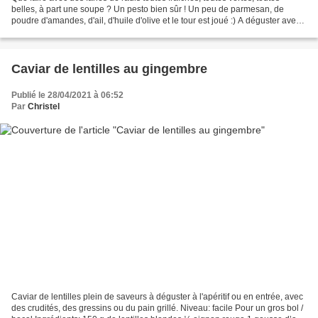
belles, à part une soupe ? Un pesto bien sûr ! Un peu de parmesan, de
poudre d'amandes, d'ail, d'huile d'olive et le tour est joué :) A déguster avec
des crudités, des gressins,...
Caviar de lentilles au gingembre
Publié le 28/04/2021 à 06:52
Par
Christel
Caviar de lentilles plein de saveurs à déguster à l'apéritif ou en entrée, avec
des crudités, des gressins ou du pain grillé. Niveau: facile Pour un gros bol /