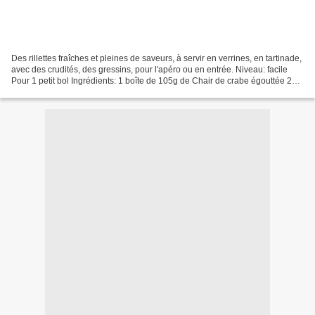
Des rillettes fraîches et pleines de saveurs, à servir en verrines, en tartinade,
avec des crudités, des gressins, pour l'apéro ou en entrée. Niveau: facile
Pour 1 petit bol Ingrédients: 1 boîte de 105g de Chair de crabe égouttée 2
cuillères à soupe de...