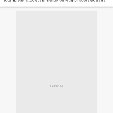
bocal Ingrédients: 150 g de lentilles blondes ½ oignon rouge 1 gousse d’ail
2 cm de racine...
Publicité