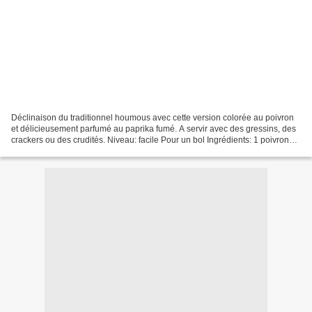
Déclinaison du traditionnel houmous avec cette version colorée au poivron
et délicieusement parfumé au paprika fumé. A servir avec des gressins, des
crackers ou des crudités. Niveau: facile Pour un bol Ingrédients: 1 poivron
rouge 1 boite de 265g net...