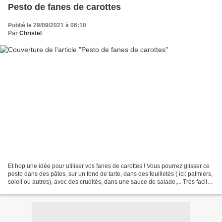
Pesto de fanes de carottes
Publié le 29/09/2021 à 06:10
Par
Christel
Et hop une idée pour utiliser vos fanes de carottes ! Vous pourrez glisser ce
pesto dans des pâtes, sur un fond de tarte, dans des feuilletés ( ici: palmiers,
soleil ou autres), avec des crudités, dans une sauce de salade,... Très facile
et rapide à préparer,...