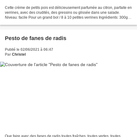
Cette crème de petits pois est délicieusement parfumée au citron, parfaite en
verrines, avec des crudités, des gressins ou glissée dans une salade.
Niveau: facile Pour un grand bol / 8 à 10 petites verrines Ingrédients: 300g
de petits pois surgelés fleur...
Pesto de fanes de radis
Publié le 02/06/2021 à 06:47
Par
Christel
Que faire avec des fanes de radis toutes fraîches, toutes vertes, toutes