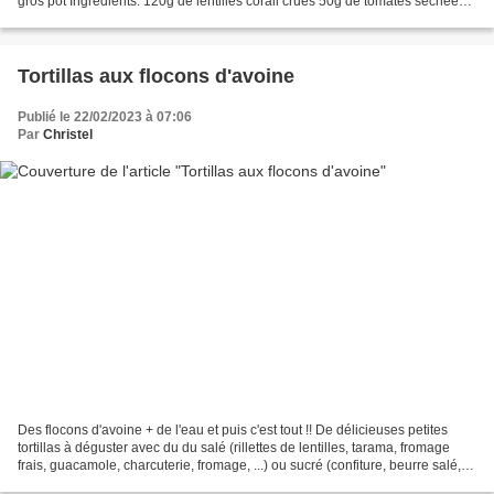
gros pot Ingrédients: 120g de lentilles corail crues 50g de tomates séchées +
2 cuillères à soupe...
Tortillas aux flocons d'avoine
Publié le 22/02/2023 à 07:06
Par
Christel
Des flocons d'avoine + de l'eau et puis c'est tout !! De délicieuses petites
tortillas à déguster avec du du salé (rillettes de lentilles, tarama, fromage
frais, guacamole, charcuterie, fromage, ...) ou sucré (confiture, beurre salé,
pâte à tartiner,...