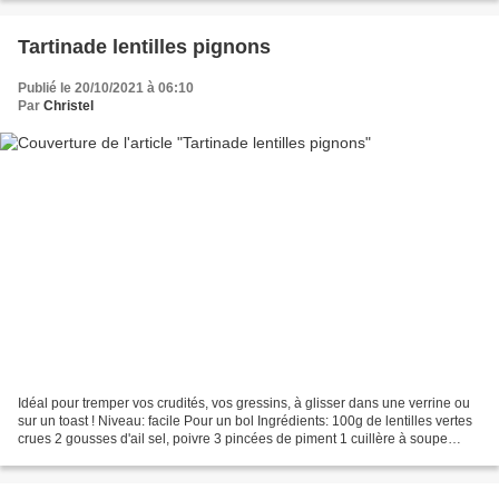
Tartinade lentilles pignons
Publié le 20/10/2021 à 06:10
Par
Christel
Idéal pour tremper vos crudités, vos gressins, à glisser dans une verrine ou
sur un toast ! Niveau: facile Pour un bol Ingrédients: 100g de lentilles vertes
crues 2 gousses d'ail sel, poivre 3 pincées de piment 1 cuillère à soupe
d'huile d'olive 1 à 2...