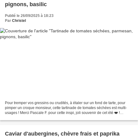
pignons, basilic
Publié le 26/09/2025 à 18:23
Par
Christel
Pour tremper vos gressins ou crudités, à étaler sur un fond de tarte, pour
pimper un croque monsieur, cette tartinade de tomates séchées est multi-
usages ! Merci Pascale F. pour cette inspi, joli souvenir de cet été ❤️ !
Niveau: facile Ingrédients: 1...
Caviar d'aubergines, chèvre frais et paprika