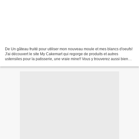
De Un gâteau fruité pour utiliser mon nouveau moule et mes blancs d'oeufs!
J'ai découvert le site My Cakemart qui regorge de produits et autres
ustensiles pour la patisserie, une vraie mine!! Vous y trouverez aussi bien
des moules, des emporte-pièces,...