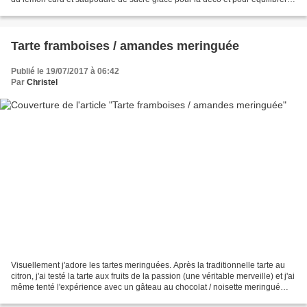
l'acidité apportée par...
Tarte framboises / amandes meringuée
Publié le 19/07/2017 à 06:42
Par
Christel
Visuellement j'adore les tartes meringuées. Après la traditionnelle tarte au
citron, j'ai testé la tarte aux fruits de la passion (une véritable merveille) et j'ai
même tenté l'expérience avec un gâteau au chocolat / noisette meringué
(pas mal du tout...