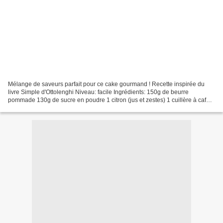
Mélange de saveurs parfait pour ce cake gourmand ! Recette inspirée du
livre Simple d'Ottolenghi Niveau: facile Ingrédients: 150g de beurre
pommade 130g de sucre en poudre 1 citron (jus et zestes) 1 cuillère à café
d'extrait de vanille 3 oeufs 100g de...