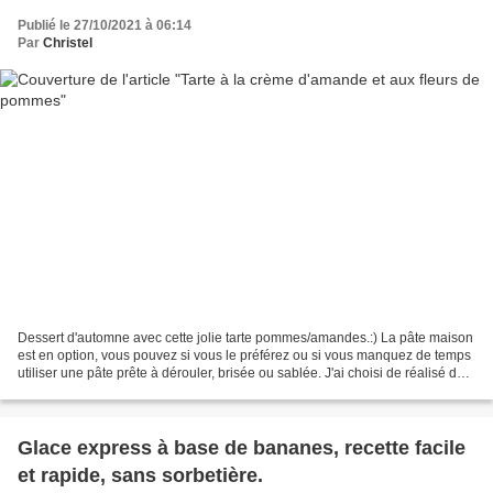
Publié le 27/10/2021 à 06:14
Par
Christel
Dessert d'automne avec cette jolie tarte pommes/amandes.:) La pâte maison
est en option, vous pouvez si vous le préférez ou si vous manquez de temps
utiliser une pâte prête à dérouler, brisée ou sablée. J'ai choisi de réalisé de
petites fleurs de pommes,...
Glace express à base de bananes, recette facile
et rapide, sans sorbetière.