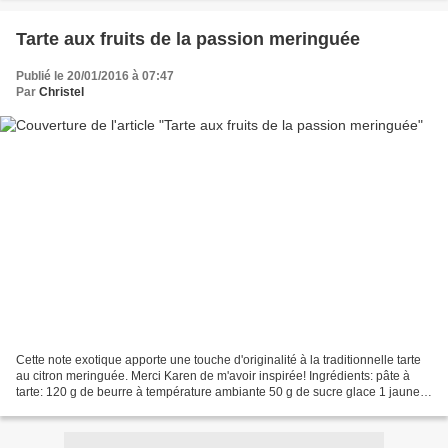
Tarte aux fruits de la passion meringuée
Publié le 20/01/2016 à 07:47
Par
Christel
Cette note exotique apporte une touche d'originalité à la traditionnelle tarte
au citron meringuée. Merci Karen de m'avoir inspirée! Ingrédients: pâte à
tarte: 120 g de beurre à température ambiante 50 g de sucre glace 1 jaune
d'œuf 250 g de farine 2...