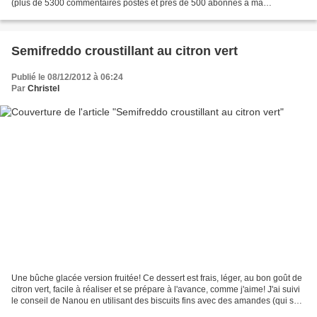
(plus de 5300 commentaires postés et près de 500 abonnés à ma
newsletter)! Cette aventure est merveilleuse...
Semifreddo croustillant au citron vert
Publié le 08/12/2012 à 06:24
Par
Christel
Une bûche glacée version fruitée! Ce dessert est frais, léger, au bon goût de
citron vert, facile à réaliser et se prépare à l'avance, comme j'aime! J'ai suivi
le conseil de Nanou en utilisant des biscuits fins avec des amandes (qui se
rapprochent des...