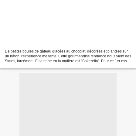
De petites boules de gâteau glacées au chocolat, décorées et plantées sur
un bâton, l'expérience me tente! Cette gourmandise tendance nous vient des
States, forcément! Et la reine en la matière est "Bakerella". Pour ce 1er essai,
je suis passée outre...