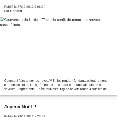
Publié le 27/12/2012 à 06:24
Par
Christel
Comment faire aimer les navets?! En les rendant fondants et légèrement
caramélisés et en les agrémentant de canard pour une tatin pleine de
saveurs... Ingrédients: 1 pâte feuilletée 1kg de navets ronds 3 cuisses de
confit de canard 25g de beurre 2 cuillères...
Joyeux Noël !!
Publié le 24/12/2012 à 23:59