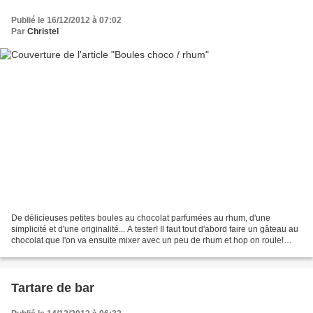
Publié le 16/12/2012 à 07:02
Par
Christel
De délicieuses petites boules au chocolat parfumées au rhum, d'une
simplicité et d'une originalité... A tester! Il faut tout d'abord faire un gâteau au
chocolat que l'on va ensuite mixer avec un peu de rhum et hop on roule!
Niveau: facile Pour environ...
Tartare de bar