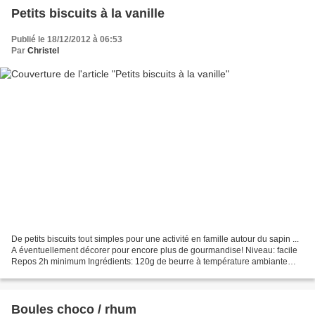
Petits biscuits à la vanille
Publié le 18/12/2012 à 06:53
Par
Christel
De petits biscuits tout simples pour une activité en famille autour du sapin ...
A éventuellement décorer pour encore plus de gourmandise! Niveau: facile
Repos 2h minimum Ingrédients: 120g de beurre à température ambiante
80g de sucre 1 oeuf 230g de farine...
Boules choco / rhum