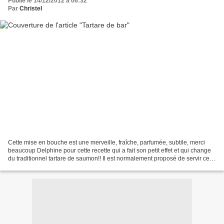
Publié le 14/12/2012 à 06:32
Par
Christel
Cette mise en bouche est une merveille, fraîche, parfumée, subtile, merci
beaucoup Delphine pour cette recette qui a fait son petit effet et qui change
du traditionnel tartare de saumon!! Il est normalement proposé de servir ce
tartare dans les coques...