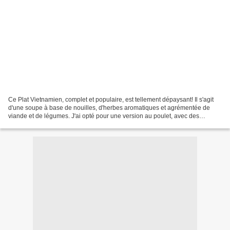
Ce Plat Vietnamien, complet et populaire, est tellement dépaysant! Il s'agit
d'une soupe à base de nouilles, d'herbes aromatiques et agrémentée de
viande et de légumes. J'ai opté pour une version au poulet, avec des
pousses d'épinards, des oignons, des...