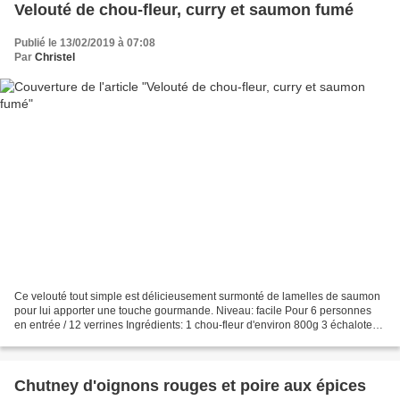
Velouté de chou-fleur, curry et saumon fumé
Publié le 13/02/2019 à 07:08
Par
Christel
Ce velouté tout simple est délicieusement surmonté de lamelles de saumon
pour lui apporter une touche gourmande. Niveau: facile Pour 6 personnes
en entrée / 12 verrines Ingrédients: 1 chou-fleur d'environ 800g 3 échalotes
sel, poivre 1/2 à 1 cuillère...
Chutney d'oignons rouges et poire aux épices