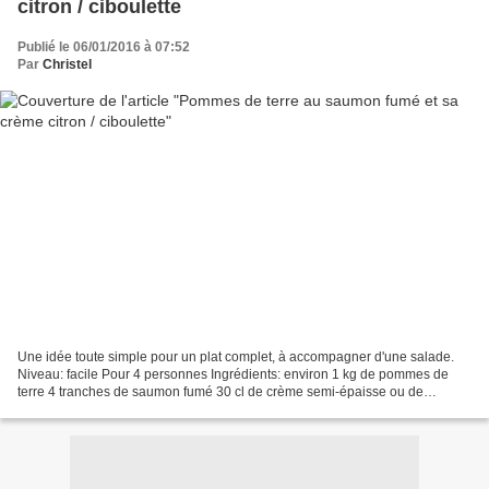
citron / ciboulette
Publié le 06/01/2016 à 07:52
Par
Christel
Une idée toute simple pour un plat complet, à accompagner d'une salade.
Niveau: facile Pour 4 personnes Ingrédients: environ 1 kg de pommes de
terre 4 tranches de saumon fumé 30 cl de crème semi-épaisse ou de
fromage blanc 1 citron non traité 1 cuillère...