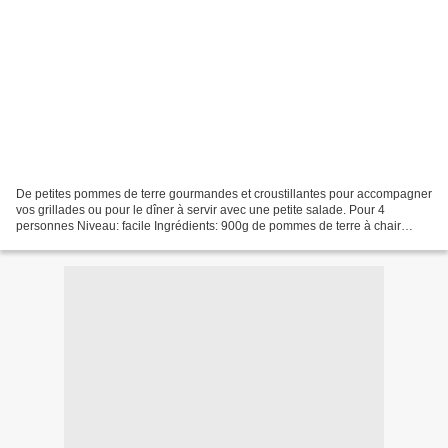
De petites pommes de terre gourmandes et croustillantes pour accompagner
vos grillades ou pour le dîner à servir avec une petite salade. Pour 4
personnes Niveau: facile Ingrédients: 900g de pommes de terre à chair
ferme 50g de parmesan râpé 2 cuillères...