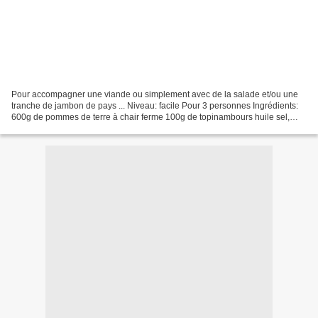
Pour accompagner une viande ou simplement avec de la salade et/ou une
tranche de jambon de pays ... Niveau: facile Pour 3 personnes Ingrédients:
600g de pommes de terre à chair ferme 100g de topinambours huile sel,
poivre Epluchez les pommes de terre...