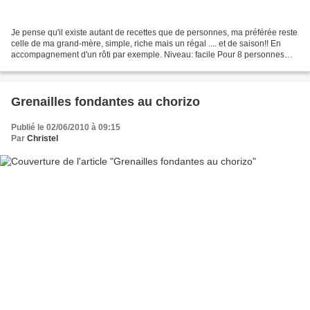
Je pense qu'il existe autant de recettes que de personnes, ma préférée reste
celle de ma grand-mère, simple, riche mais un régal .... et de saison!! En
accompagnement d'un rôti par exemple. Niveau: facile Pour 8 personnes
Ingrédients: 1,7 kg de pommes...
Grenailles fondantes au chorizo
Publié le 02/06/2010 à 09:15
Par
Christel