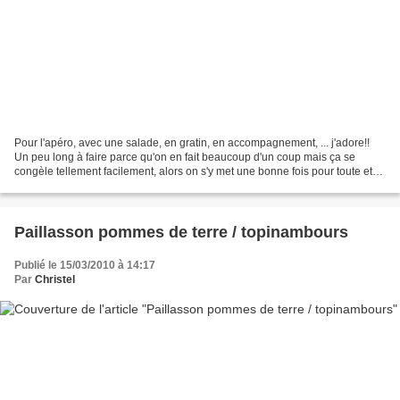
Pour l'apéro, avec une salade, en gratin, en accompagnement, ... j'adore!!
Un peu long à faire parce qu'on en fait beaucoup d'un coup mais ça se
congèle tellement facilement, alors on s'y met une bonne fois pour toute et
hop au congel d'avance... Niveau:...
Paillasson pommes de terre / topinambours
Publié le 15/03/2010 à 14:17
Par
Christel