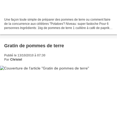
Une façon toute simple de préparer des pommes de terre ou comment faire
de la concurrence aux célèbres "Potatoes"! Niveau: super fastoche Pour 6
personnes Ingrédients: 1kg de pommes de terre 1 cuillère à café de paprika
ou plus selon les goûts (à varier...
Gratin de pommes de terre
Publié le 13/10/2010 à 07:30
Par
Christel