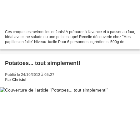
Ces croquettes raviront les enfants! A préparer à l'avance et à passer au four,
idéal avec une salade ou une petite soupe! Recette découverte chez "Mes
papilles en folie" Niveau: facile Pour 6 personnes Ingrédients: 500g de
pommes de terre à purée 100g...
Potatoes... tout simplement!
Publié le 24/10/2012 à 05:27
Par
Christel