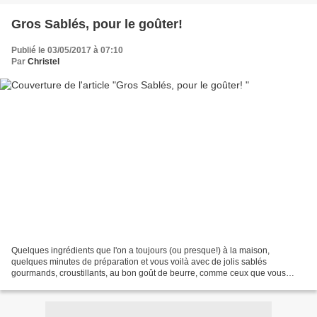
Gros Sablés, pour le goûter!
Publié le 03/05/2017 à 07:10
Par
Christel
Quelques ingrédients que l'on a toujours (ou presque!) à la maison,
quelques minutes de préparation et vous voilà avec de jolis sablés
gourmands, croustillants, au bon goût de beurre, comme ceux que vous
pouvez trouver à la boulangerie! Le plus long sera...