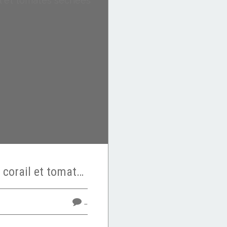
Tartinade de lentilles corail et tomates séchées
…