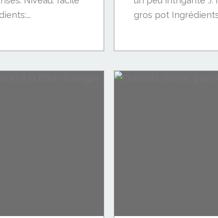
nses. Niveau: facile
un peu intrigante :).
ents:...
gros pot Ingrédients:.