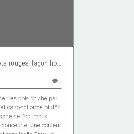
Tartinade d'haricots rouges, façon houmous
…
cer les pois chiche par
 et ça fonctionne plutôt
roche de l'houmous,
 douceur et une couleur