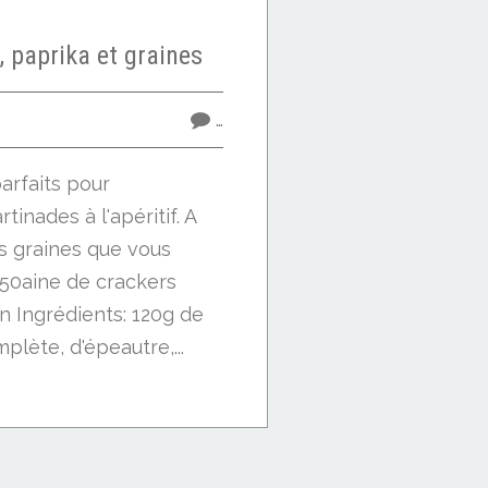
, paprika et graines
…
arfaits pour
inades à l'apéritif. A
es graines que vous
 50aine de crackers
n Ingrédients: 120g de
plète, d'épeautre,...