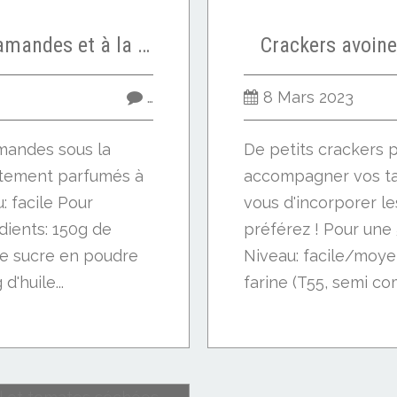
Biscuits boules aux amandes et à la fleur d'oranger
Crackers avoine
…
8 Mars 2023
amandes sous la
De petits crackers p
atement parfumés à
accompagner vos tart
u: facile Pour
vous d'incorporer l
dients: 150g de
préférez ! Pour une
e sucre en poudre
Niveau: facile/moye
d'huile...
farine (T55, semi com