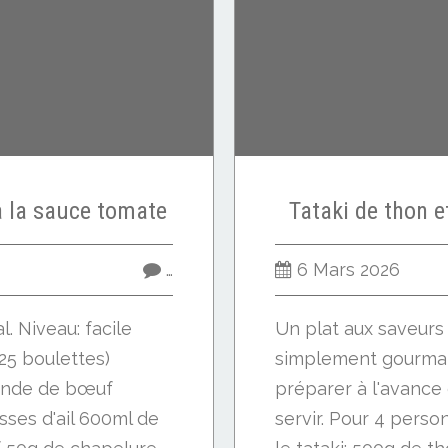
à la sauce tomate
Tataki de thon 
…
6 Mars 2026
l. Niveau: facile
Un plat aux saveurs 
25 boulettes)
simplement gourman
iande de bœuf
préparer à l'avance 
ses d'ail 600ml de
servir. Pour 4 perso