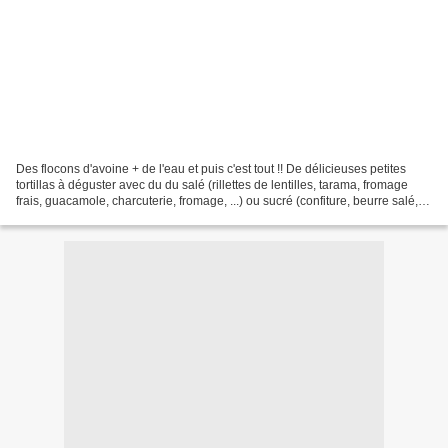
Des flocons d'avoine + de l'eau et puis c'est tout !! De délicieuses petites
tortillas à déguster avec du du salé (rillettes de lentilles, tarama, fromage
frais, guacamole, charcuterie, fromage, ...) ou sucré (confiture, beurre salé,
pâte à tartiner,...