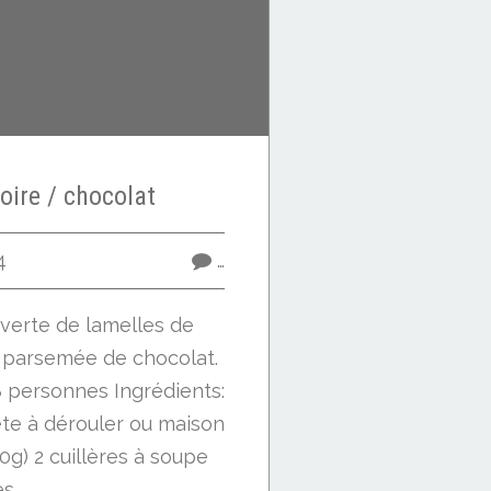
poire / chocolat
4
…
uverte de lamelles de
 parsemée de chocolat.
8 personnes Ingrédients:
ête à dérouler ou maison
0g) 2 cuillères à soupe
...