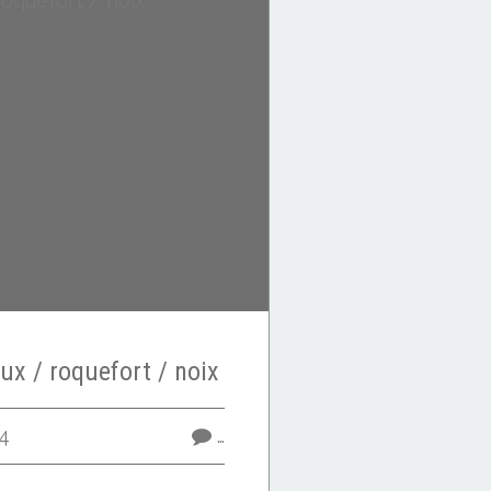
x / roquefort / noix
4
…