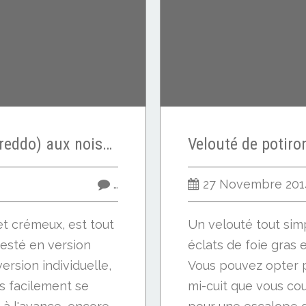
Dessert glacé (Semifreddo) aux noisettes / coque au chocolat (sans sorbetière)
…
27 Novembre 201
et crémeux, est tout
Un velouté tout sim
 testé en version
éclats de foie gras e
ersion individuelle,
Vous pouvez opter p
ès facilement se
mi-cuit que vous co