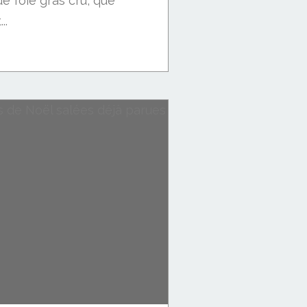
e foie gras cru, que
..