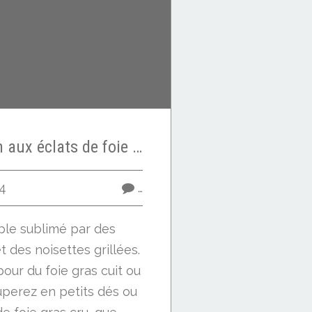
Velouté de potiron aux éclats de foie gras et noisettes grillées
4
…
ple sublimé par des
t des noisettes grillées.
our du foie gras cuit ou
uperez en petits dés ou