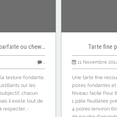
Cookies à la texture parfaite ou chewy cookies !!
Tarte fine 
…
11 Novembre 201
la texture fondante,
Une tarte fine reco
stillants sur les
poires fondantes et
subjectif, chacun
Niveau: facile Pour 
is il existe tout de
1 pâte feuilletée pr
 respecter: -
4 poires (environ 60
.
de poudre d'amandes