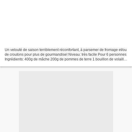
Un velouté de saison terriblement réconfortant, à parsemer de fromage et/ou
de croutons pour plus de gourmandise! Niveau: très facile Pour 6 personnes
Ingrédients: 400g de mâche 200g de pommes de terre 1 bouillon de volaille
3/4 l d'eau 10cl de crème...