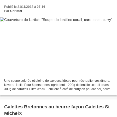
Publié le 21/11/2018 à 07:16
Par
Christel
Une soupe colorée et pleine de saveurs, idéale pour réchauffer vos dîners.
Niveau: facile Pour 6 personnes Ingrédients: 200g de lentilles corail crues
300g de carottes 1 litre d'eau 1 cuillère à café de curry en poudre sel, poivre
Épluchez et râpez les...
Galettes Bretonnes au beurre façon Galettes St
Michel®