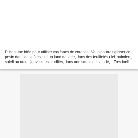
Et hop une idée pour utiliser vos fanes de carottes ! Vous pourrez glisser ce
pesto dans des pâtes, sur un fond de tarte, dans des feuilletés ( ici: palmiers,
soleil ou autres), avec des crudités, dans une sauce de salade,... Très facile
et rapide à préparer,...