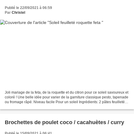
Publié le 22/09/2021 à 06:59
Par
Christel
Joli mariage de la feta, de la roquette et du citron pour ce soleil savoureux et
coloré ! Une belle idée pour varier de la garniture classique pesto, tapenade
ou fromage râpé. Niveau facile Pour un soleil Ingrédients: 2 pâtes feuilletées
prêtes à dérouler...
Brochettes de poulet coco / cacahuètes / curry
Publié le 15/09/2021 à 06:41