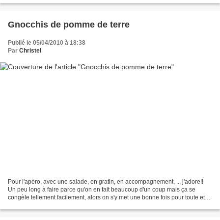
Gnocchis de pomme de terre
Publié le 05/04/2010 à 18:38
Par
Christel
Pour l'apéro, avec une salade, en gratin, en accompagnement, ... j'adore!!
Un peu long à faire parce qu'on en fait beaucoup d'un coup mais ça se
congèle tellement facilement, alors on s'y met une bonne fois pour toute et
hop au congel d'avance... Niveau:...