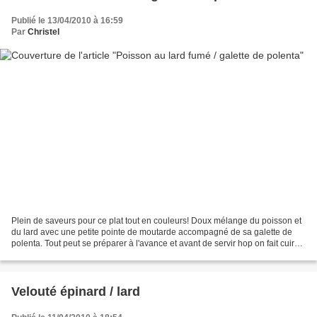
Publié le 13/04/2010 à 16:59
Par
Christel
Plein de saveurs pour ce plat tout en couleurs! Doux mélange du poisson et
du lard avec une petite pointe de moutarde accompagné de sa galette de
polenta. Tout peut se préparer à l'avance et avant de servir hop on fait cuire
... Niveau: moyen Pour 4 personnes...
Velouté épinard / lard