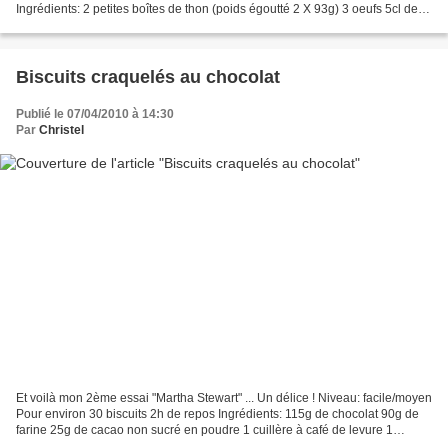
Ingrédients: 2 petites boîtes de thon (poids égoutté 2 X 93g) 3 oeufs 5cl de
crème liquide 50g de gruyère...
Biscuits craquelés au chocolat
Publié le 07/04/2010 à 14:30
Par
Christel
Et voilà mon 2ème essai "Martha Stewart" ... Un délice ! Niveau: facile/moyen
Pour environ 30 biscuits 2h de repos Ingrédients: 115g de chocolat 90g de
farine 25g de cacao non sucré en poudre 1 cuillère à café de levure 1
pincée de fleur de sel 60g de...