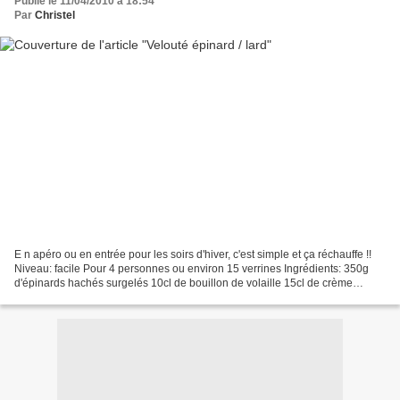
Publié le 11/04/2010 à 18:54
Par
Christel
E n apéro ou en entrée pour les soirs d'hiver, c'est simple et ça réchauffe !!
Niveau: facile Pour 4 personnes ou environ 15 verrines Ingrédients: 350g
d'épinards hachés surgelés 10cl de bouillon de volaille 15cl de crème
liquide 100 g de lardons fumés...