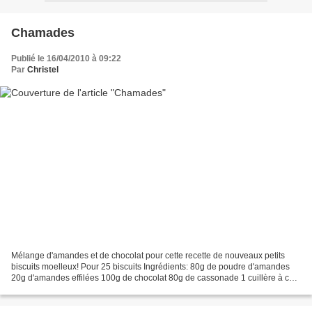
Chamades
Publié le 16/04/2010 à 09:22
Par
Christel
Mélange d'amandes et de chocolat pour cette recette de nouveaux petits
biscuits moelleux! Pour 25 biscuits Ingrédients: 80g de poudre d'amandes
20g d'amandes effilées 100g de chocolat 80g de cassonade 1 cuillère à café
d'extrait de vanille 1 oeuf Préchauffez...