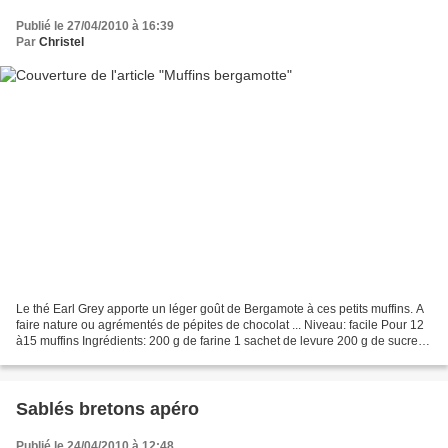
Publié le 27/04/2010 à 16:39
Par
Christel
Le thé Earl Grey apporte un léger goût de Bergamote à ces petits muffins. A
faire nature ou agrémentés de pépites de chocolat ... Niveau: facile Pour 12
à15 muffins Ingrédients: 200 g de farine 1 sachet de levure 200 g de sucre 1
cuillère à café d'extrait...
Sablés bretons apéro
Publié le 24/04/2010 à 12:48