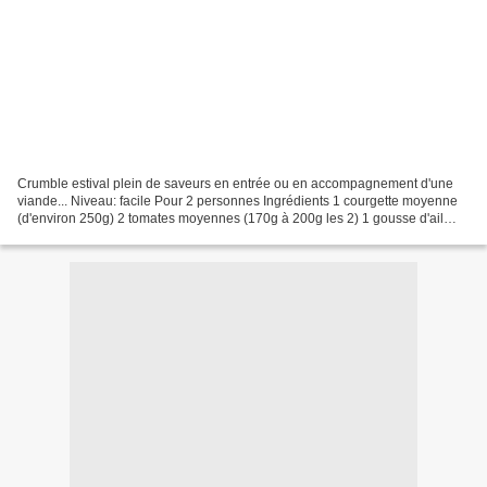
Crumble estival plein de saveurs en entrée ou en accompagnement d'une
viande... Niveau: facile Pour 2 personnes Ingrédients 1 courgette moyenne
(d'environ 250g) 2 tomates moyennes (170g à 200g les 2) 1 gousse d'ail
quelques feuilles de basilic sel, poivre...