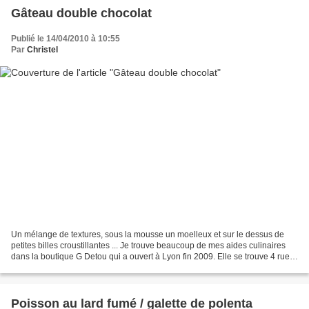
Gâteau double chocolat
Publié le 14/04/2010 à 10:55
Par
Christel
Un mélange de textures, sous la mousse un moelleux et sur le dessus de
petites billes croustillantes ... Je trouve beaucoup de mes aides culinaires
dans la boutique G Detou qui a ouvert à Lyon fin 2009. Elle se trouve 4 rue
du Plat dans le 2ème. La devanture...
Poisson au lard fumé / galette de polenta