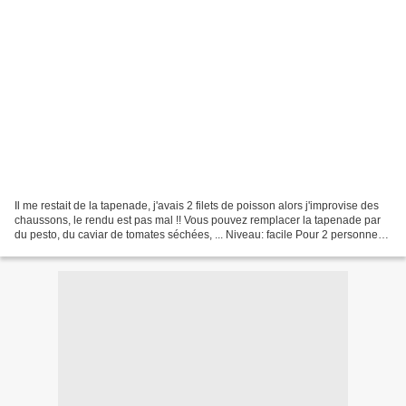
Il me restait de la tapenade, j'avais 2 filets de poisson alors j'improvise des
chaussons, le rendu est pas mal !! Vous pouvez remplacer la tapenade par
du pesto, du caviar de tomates séchées, ... Niveau: facile Pour 2 personnes
Ingrédients: 1/2 pâte...