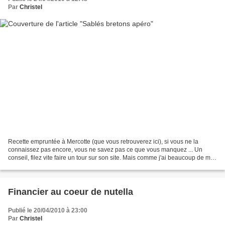
Par
Christel
Recette empruntée à Mercotte (que vous retrouverez ici), si vous ne la
connaissez pas encore, vous ne savez pas ce que vous manquez ... Un
conseil, filez vite faire un tour sur son site. Mais comme j'ai beaucoup de mal
à suivre une recette à la lettre,...
Financier au coeur de nutella
Publié le 20/04/2010 à 23:00
Par
Christel