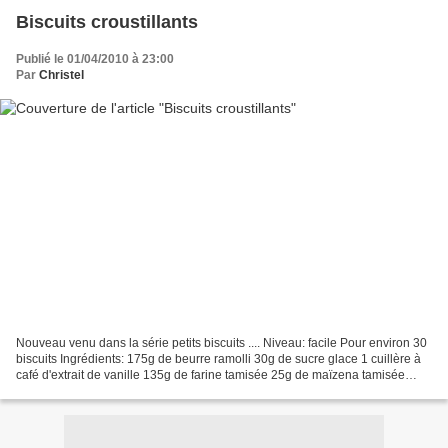
Biscuits croustillants
Publié le 01/04/2010 à 23:00
Par
Christel
Nouveau venu dans la série petits biscuits .... Niveau: facile Pour environ 30
biscuits Ingrédients: 175g de beurre ramolli 30g de sucre glace 1 cuillère à
café d'extrait de vanille 135g de farine tamisée 25g de maïzena tamisée
décorations facultatives...