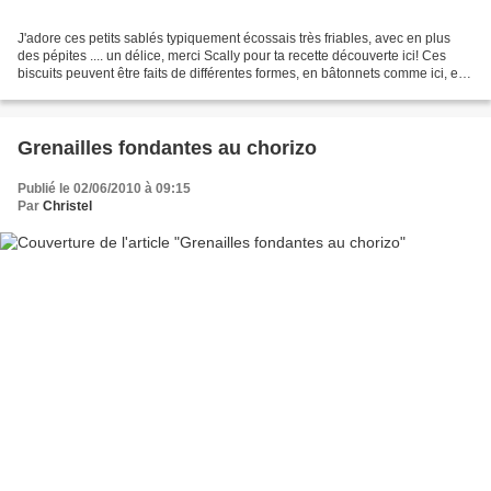
J'adore ces petits sablés typiquement écossais très friables, avec en plus
des pépites .... un délice, merci Scally pour ta recette découverte ici! Ces
biscuits peuvent être faits de différentes formes, en bâtonnets comme ici, en
carrés ou en ronds en...
Grenailles fondantes au chorizo
Publié le 02/06/2010 à 09:15
Par
Christel