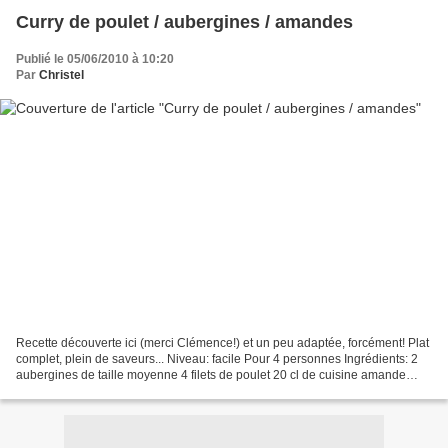
Curry de poulet / aubergines / amandes
Publié le 05/06/2010 à 10:20
Par
Christel
Recette découverte ici (merci Clémence!) et un peu adaptée, forcément! Plat
complet, plein de saveurs... Niveau: facile Pour 4 personnes Ingrédients: 2
aubergines de taille moyenne 4 filets de poulet 20 cl de cuisine amande
(trouvé au rayon bio) ou de...