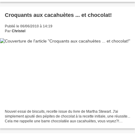
Croquants aux cacahuètes ... et chocolat!
Publié le 06/06/2010 à 14:19
Par
Christel
Nouvel essai de biscuits, recette issue du livre de Martha Stewart. J'ai
simplement ajouté des pépites de chocolat à la recette initiale, une réussite...
Cela me rappelle une barre chocolatée aux cacahuètes, vous voyez?!
Niveau: facile Pour 40 biscuits...