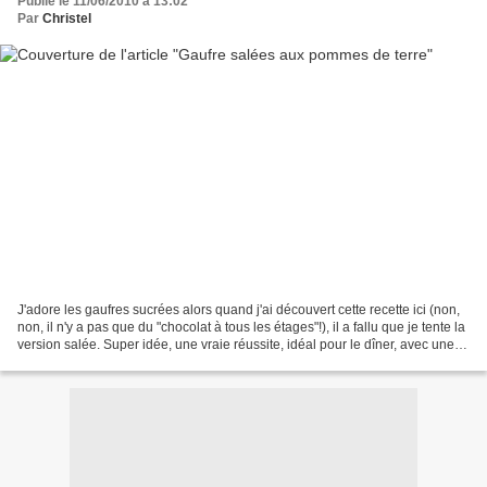
Publié le 11/06/2010 à 13:02
Par
Christel
J'adore les gaufres sucrées alors quand j'ai découvert cette recette ici (non,
non, il n'y a pas que du "chocolat à tous les étages"!), il a fallu que je tente la
version salée. Super idée, une vraie réussite, idéal pour le dîner, avec une
salade, pour...