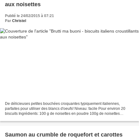
aux noisettes
Publié le 24/02/2015 à 07:21
Par
Christel
De délicieuses petites bouchées croquantes typiquement italiennes,
parfaites pour utiliser des blancs d'oeufs! Niveau: facile Pour environ 20
biscuits Ingrédients: 100 g de noisettes en poudre 100g de noisettes
entières 100 g de sucre glace 2 blancs d’œufs...
Saumon au crumble de roquefort et carottes