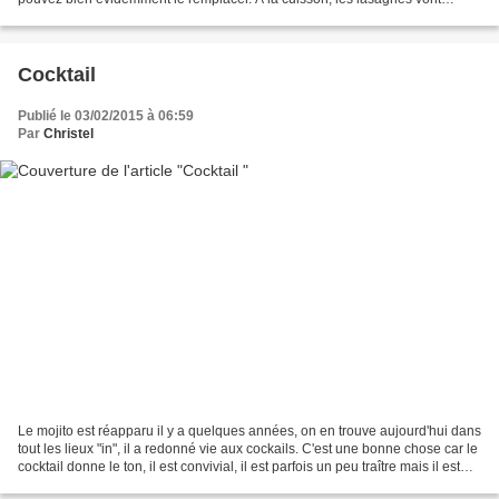
"boire" le liquide. Vous pouvez...
Cocktail
Publié le 03/02/2015 à 06:59
Par
Christel
Le mojito est réapparu il y a quelques années, on en trouve aujourd'hui dans
tout les lieux "in", il a redonné vie aux cockails. C'est une bonne chose car le
cocktail donne le ton, il est convivial, il est parfois un peu traître mais il est
tellement...