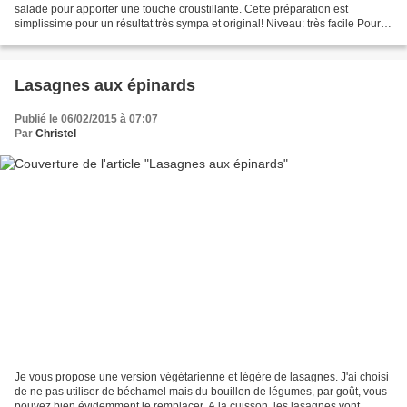
salade pour apporter une touche croustillante. Cette préparation est
simplissime pour un résultat très sympa et original! Niveau: très facile Pour
un bol Ingrédients: 400g de pois...
Lasagnes aux épinards
Publié le 06/02/2015 à 07:07
Par
Christel
Je vous propose une version végétarienne et légère de lasagnes. J'ai choisi
de ne pas utiliser de béchamel mais du bouillon de légumes, par goût, vous
pouvez bien évidemment le remplacer. A la cuisson, les lasagnes vont