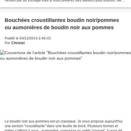
herbes par du fromage frais si vous préférez des saveurs plus douces. Ne
"tassez" pas trop votre farce dans...
Bouchées croustillantes boudin noir/pommes
ou aumonières de boudin noir aux pommes
Publié le 04/12/2014 à 06:43
Par
Christel
Le boudin noir aux pommes est un classique. Je vous propose aujourd'hui
une version "croustillante" dans une feuille de brick. Plusieurs formes et
tailles s'offrent à vous : aumonière, samossas ou petits "paquet", à vous de