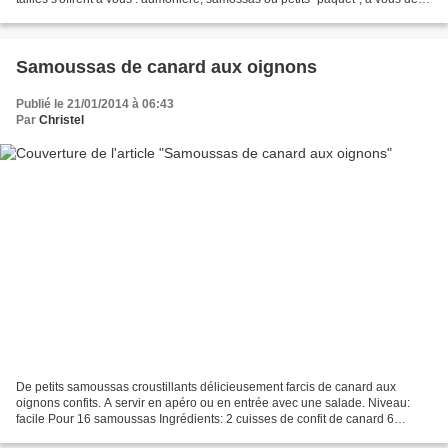
choisir! Niveau: facile Pour...
Samoussas de canard aux oignons
Publié le 21/01/2014 à 06:43
Par
Christel
De petits samoussas croustillants délicieusement farcis de canard aux
oignons confits. A servir en apéro ou en entrée avec une salade. Niveau:
facile Pour 16 samoussas Ingrédients: 2 cuisses de confit de canard 6
oignons 8 feuilles de brick sel, poivre...