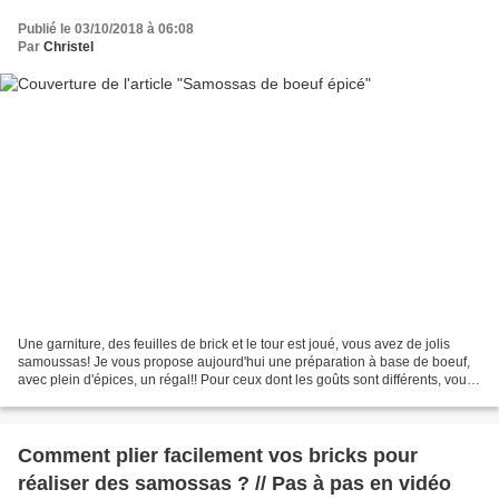
Publié le 03/10/2018 à 06:08
Par
Christel
Une garniture, des feuilles de brick et le tour est joué, vous avez de jolis
samoussas! Je vous propose aujourd'hui une préparation à base de boeuf,
avec plein d'épices, un régal!! Pour ceux dont les goûts sont différents, vous
trouverez certainement...
Comment plier facilement vos bricks pour
réaliser des samossas ? // Pas à pas en vidéo