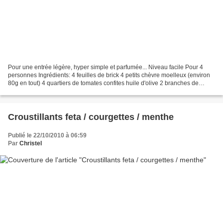
Pour une entrée légère, hyper simple et parfumée... Niveau facile Pour 4
personnes Ingrédients: 4 feuilles de brick 4 petits chèvre moelleux (environ
80g en tout) 4 quartiers de tomates confites huile d'olive 2 branches de
basilic ciselées quelques feuilles...
Croustillants feta / courgettes / menthe
Publié le 22/10/2010 à 06:59
Par
Christel