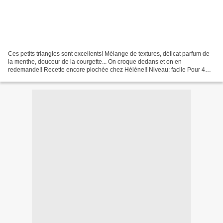
Ces petits triangles sont excellents! Mélange de textures, délicat parfum de
la menthe, douceur de la courgette... On croque dedans et on en
redemande!! Recette encore piochée chez Hélène!! Niveau: facile Pour 4
personnes en entrée Ingrédients: 1/2 courgette...