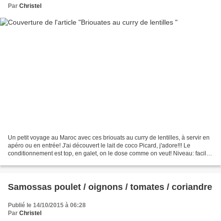
Par
Christel
Un petit voyage au Maroc avec ces briouats au curry de lentilles, à servir en
apéro ou en entrée! J'ai découvert le lait de coco Picard, j'adore!!! Le
conditionnement est top, en galet, on le dose comme on veut! Niveau: facile /
moyen (pour le pliage...
Samossas poulet / oignons / tomates / coriandre
Publié le 14/10/2015 à 06:28
Par
Christel