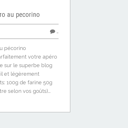
ro au pecorino
…
au pécorino
faitement votre apéro
e sur le superbe blog
il et légèrement
ts: 100g de farine 50g
re selon vos goûts)...