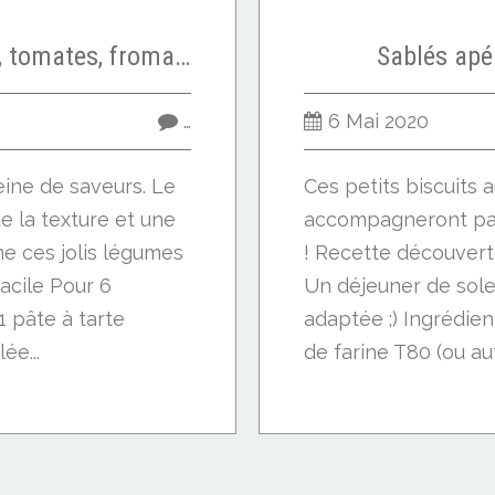
Tarte fine courgettes, tomates, fromage frais, basilic
Sablés apé
…
6 Mai 2020
eine de saveurs. Le
Ces petits biscuits 
e la texture et une
accompagneront par
me ces jolis légumes
! Recette découvert
acile Pour 6
Un déjeuner de sole
1 pâte à tarte
adaptée ;) Ingrédien
ée...
de farine T80 (ou aut