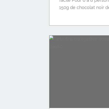
facile Pour 6 à 8 perso
150g de chocolat noir de
Apéro: biscuits et sablés