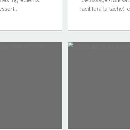
nnes Ingrédients:
"pétrissage"(l'utilis
ssert...
facilitera la tâche), e