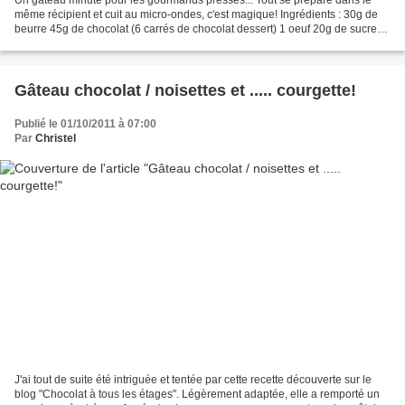
même récipient et cuit au micro-ondes, c'est magique! Ingrédients : 30g de
beurre 45g de chocolat (6 carrés de chocolat dessert) 1 oeuf 20g de sucre
20g de farine Faites fondre le...
Gâteau chocolat / noisettes et ..... courgette!
Publié le 01/10/2011 à 07:00
Par
Christel
J'ai tout de suite été intriguée et tentée par cette recette découverte sur le
blog "Chocolat à tous les étages". Légèrement adaptée, elle a remporté un