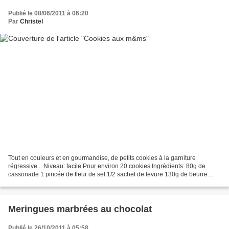
Publié le 08/06/2011 à 06:20
Par
Christel
Tout en couleurs et en gourmandise, de petits cookies à la garniture
régressive... Niveau: facile Pour environ 20 cookies Ingrédients: 80g de
cassonade 1 pincée de fleur de sel 1/2 sachet de levure 130g de beurre
mou 200g de farine 100g de m&m' Préchauffez...
Meringues marbrées au chocolat
Publié le 26/10/2011 à 05:58