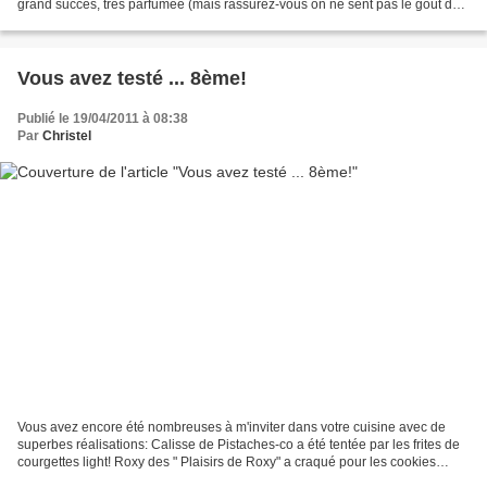
grand succès, très parfumée (mais rassurez-vous on ne sent pas le goût de
la courgette!), pas grasse...
Vous avez testé ... 8ème!
Publié le 19/04/2011 à 08:38
Par
Christel
Vous avez encore été nombreuses à m'inviter dans votre cuisine avec de
superbes réalisations: Calisse de Pistaches-co a été tentée par les frites de
courgettes light! Roxy des " Plaisirs de Roxy" a craqué pour les cookies
parmesan/tomates séchées Miss...