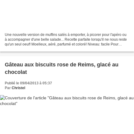
Une nouvelle version de muffins salés à emporter, à picorer pour l'apéro ou
à accompagner d'une belle salade... Recette parfaite lorsqu'il ne nous reste
qu'un seul oeuf! Moelleux, aéré, parfumé et coloré! Niveau: facile Pour
environ 10 beaux muffins (ou...
Gâteau aux biscuits rose de Reims, glacé au
chocolat
Publié le 09/04/2013 à 05:37
Par
Christel