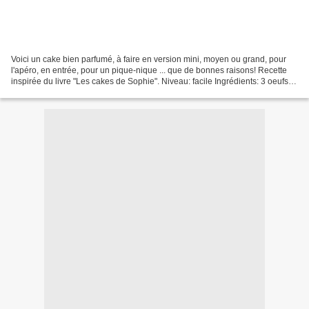
Voici un cake bien parfumé, à faire en version mini, moyen ou grand, pour
l'apéro, en entrée, pour un pique-nique ... que de bonnes raisons! Recette
inspirée du livre "Les cakes de Sophie". Niveau: facile Ingrédients: 3 oeufs
150g de farine 1 sachet de...