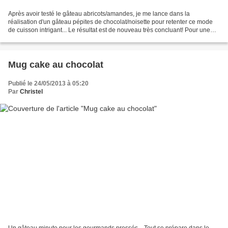
Après avoir testé le gâteau abricots/amandes, je me lance dans la
réalisation d'un gâteau pépites de chocolat/noisette pour retenter ce mode
de cuisson intrigant... Le résultat est de nouveau très concluant! Pour une
poêle d'environ 22cm de diamètre (6...
Mug cake au chocolat
Publié le 24/05/2013 à 05:20
Par
Christel
Un gâteau minute pour les gourmands pressés... Tout se prépare dans le