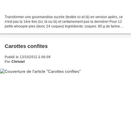
Transformer une gourmandise sucrée (testée ici et là) en version apéro, ce
n'est pas la 1ère fois (ici, là ou là) et certainement pas la dernière! Pour 12
petits whoopie pies (donc 24 coques) Ingrédients: coques: 80 g de farine
20g de poudre de noisettes...
Carottes confites
Publié le 13/10/2011 à 06:08
Par
Christel