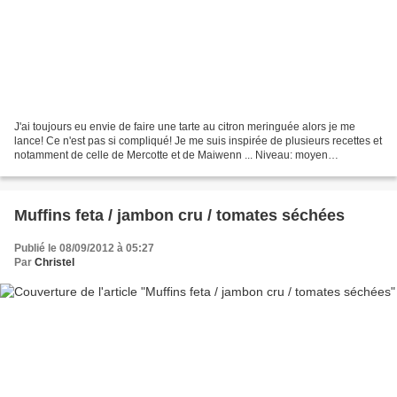
J'ai toujours eu envie de faire une tarte au citron meringuée alors je me
lance! Ce n'est pas si compliqué! Je me suis inspirée de plusieurs recettes et
notamment de celle de Mercotte et de Maiwenn ... Niveau: moyen
Ingrédients: pâte à tarte ( Source...
Muffins feta / jambon cru / tomates séchées
Publié le 08/09/2012 à 05:27
Par
Christel