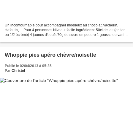
Un incontournable pour accompagner moelleux au chocolat, vacherin,
clafoutis, ... Pour 4 personnes Niveau: facile Ingrédients: 50cl de lait (entier
ou 1/2 écrémé) 4 jaunes d'oeufs 70g de sucre en poudre 1 gousse de vanille
Faites chauffer le lait et la...
Whoppie pies apéro chèvre/noisette
Publié le 02/04/2013 à 05:35
Par
Christel