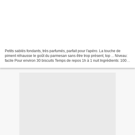
Petits sablés fondants, très parfumés, parfait pour l'apéro. La touche de
piment réhausse le goût du parmesan sans être trop présent, top ... Niveau:
facile Pour environ 30 biscuits Temps de repos 1h à 1 nuit Ingrédients: 100 g
de farine 100 g de parmesan...