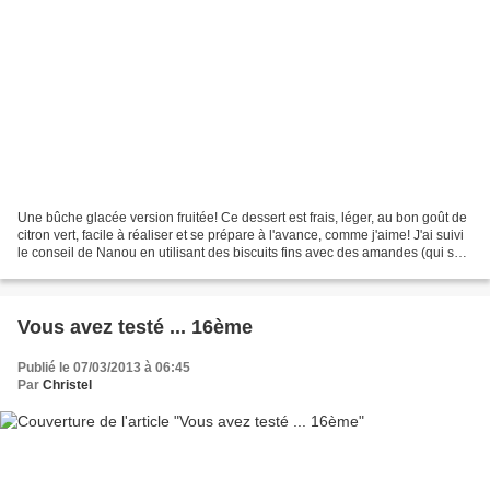
Une bûche glacée version fruitée! Ce dessert est frais, léger, au bon goût de
citron vert, facile à réaliser et se prépare à l'avance, comme j'aime! J'ai suivi
le conseil de Nanou en utilisant des biscuits fins avec des amandes (qui se
rapprochent des...
Vous avez testé ... 16ème
Publié le 07/03/2013 à 06:45
Par
Christel