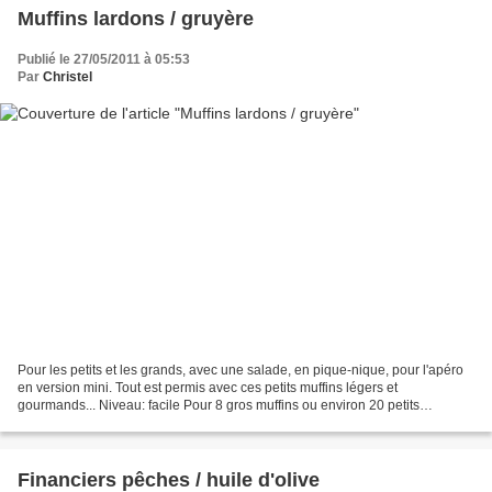
Muffins lardons / gruyère
Publié le 27/05/2011 à 05:53
Par
Christel
Pour les petits et les grands, avec une salade, en pique-nique, pour l'apéro
en version mini. Tout est permis avec ces petits muffins légers et
gourmands... Niveau: facile Pour 8 gros muffins ou environ 20 petits
Ingrédients: 150 g de farine 40 g de beurre...
Financiers pêches / huile d'olive