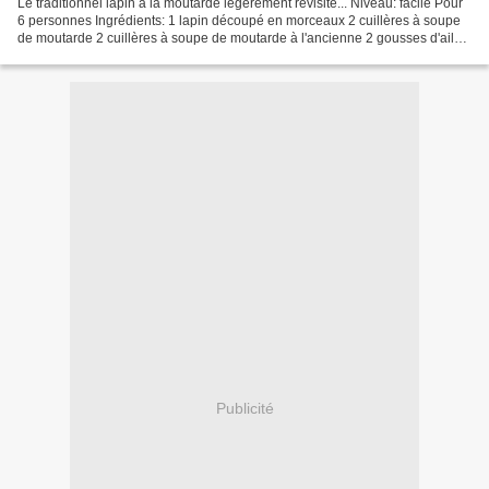
Le traditionnel lapin à la moutarde légèrement revisité... Niveau: facile Pour
6 personnes Ingrédients: 1 lapin découpé en morceaux 2 cuillères à soupe
de moutarde 2 cuillères à soupe de moutarde à l'ancienne 2 gousses d'ail
100 g de lard fumé en tranches...
Publicité