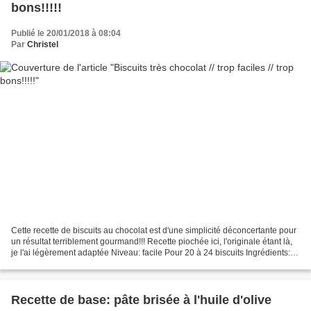
bons!!!!!
Publié le 20/01/2018 à 08:04
Par
Christel
Cette recette de biscuits au chocolat est d'une simplicité déconcertante pour
un résultat terriblement gourmand!!! Recette piochée ici, l'originale étant là,
je l'ai légèrement adaptée Niveau: facile Pour 20 à 24 biscuits Ingrédients:
70 g de beurre 140...
Recette de base: pâte brisée à l'huile d'olive