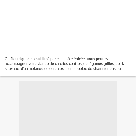
Ce filet mignon est sublimé par cette pâte épicée. Vous pourrez
accompagner votre viande de carottes confites, de légumes grillés, de riz
sauvage, d'un mélange de céréales, d'une poêlée de champignons ou
d'oignons caramélisés. Pour que la viande soir...