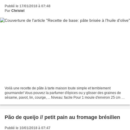
Publié le 17/01/2018 à 07:48
Par
Christel
Voilà une recette de pâte à tarte maison toute simple et terriblement
gourmande! Vous pouvez la parfumer d'épices ou y glisser des graines de
sésame, pavot, lin, courge, ... Niveau: facile Pour 1 moule d'environ 25 cm de
diamètre Temps de pause 1h (ou...
Pão de queijo // petit pain au fromage brésilien
Publié le 10/01/2018 à 07:47