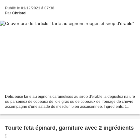
Publié le 01/12/2021 à 07:38
Par
Christel
Délicieuse tarte au oignons caramélisés au sirop d'érable, à dégustez nature
ou parsemez de copeaux de foie gras ou de copeaux de fromage de chèvre,
accompagné d'une salade de mesclun bien assaisonnée. Ingrédients: 1
pâte à tarte brisée ou feuilletée...
Tourte feta épinard, garniture avec 2 ingrédients
!