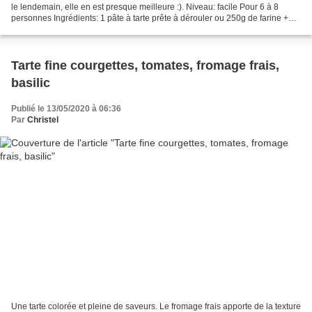
le lendemain, elle en est presque meilleure :). Niveau: facile Pour 6 à 8
personnes Ingrédients: 1 pâte à tarte prête à dérouler ou 250g de farine +
8cl d'huile neutre + 12cl...
Tarte fine courgettes, tomates, fromage frais,
basilic
Publié le 13/05/2020 à 06:36
Par
Christel
Une tarte colorée et pleine de saveurs. Le fromage frais apporte de la texture