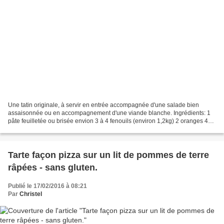
Une tatin originale, à servir en entrée accompagnée d'une salade bien
assaisonnée ou en accompagnement d'une viande blanche. Ingrédients: 1
pâte feuilletée ou brisée envion 3 à 4 fenouils (environ 1,2kg) 2 oranges 40g
de beurre + pour le moule 2 cuillères...
Tarte façon pizza sur un lit de pommes de terre
râpées - sans gluten.
Publié le 17/02/2016 à 08:21
Par
Christel