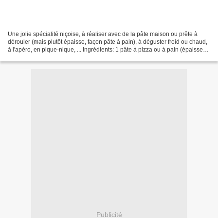
Une jolie spécialité niçoise, à réaliser avec de la pâte maison ou prête à
dérouler (mais plutôt épaisse, façon pâte à pain), à déguster froid ou chaud,
à l'apéro, en pique-nique, ... Ingrédients: 1 pâte à pizza ou à pain (épaisse) 1
kg d'oignons (frais...
Publicité