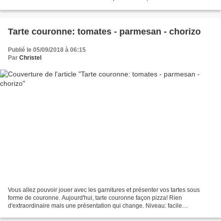
accompagner d'une salade et le tour...
Tarte couronne: tomates - parmesan - chorizo
Publié le 05/09/2018 à 06:15
Par
Christel
Vous allez pouvoir jouer avec les garnitures et présenter vos tartes sous
forme de couronne. Aujourd'hui, tarte couronne façon pizza! Rien
d'extraordinaire mais une présentation qui change. Niveau: facile
Préparation : 10 minutes / cuisson : 15 minutes...