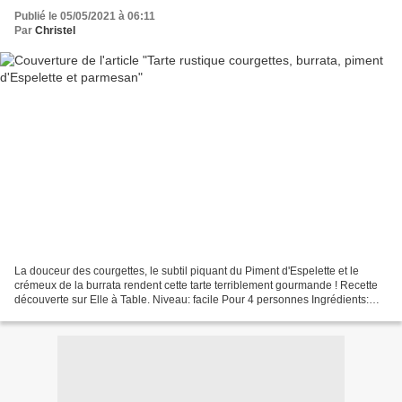
Publié le 05/05/2021 à 06:11
Par
Christel
La douceur des courgettes, le subtil piquant du Piment d'Espelette et le
crémeux de la burrata rendent cette tarte terriblement gourmande ! Recette
découverte sur Elle à Table. Niveau: facile Pour 4 personnes Ingrédients:
Pour la pâte sablée salée: 250g...