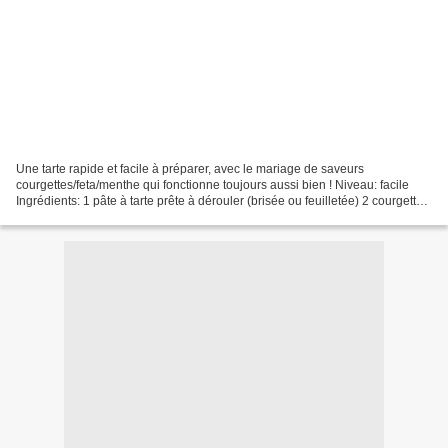
Une tarte rapide et facile à préparer, avec le mariage de saveurs
courgettes/feta/menthe qui fonctionne toujours aussi bien ! Niveau: facile
Ingrédients: 1 pâte à tarte prête à dérouler (brisée ou feuilletée) 2 courgettes
(environ 500g) 150g de fromage...