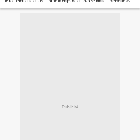
le roquefort et le croustillant de la chips de chorizo se marie à merveille avec
les Saint-Jacques. Tout...
Publicité