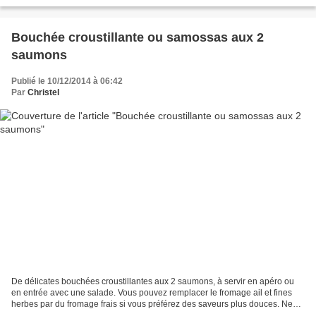
sur votre foie gras ou...
Bouchée croustillante ou samossas aux 2
saumons
Publié le 10/12/2014 à 06:42
Par
Christel
De délicates bouchées croustillantes aux 2 saumons, à servir en apéro ou
en entrée avec une salade. Vous pouvez remplacer le fromage ail et fines
herbes par du fromage frais si vous préférez des saveurs plus douces. Ne
"tassez" pas trop votre farce dans...