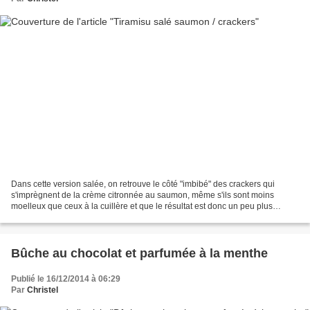
Dans cette version salée, on retrouve le côté "imbibé" des crackers qui
s'imprègnent de la crème citronnée au saumon, même s'ils sont moins
moelleux que ceux à la cuillère et que le résultat est donc un peu plus
compact. A servir en mini verrine pour...
Bûche au chocolat et parfumée à la menthe
Publié le 16/12/2014 à 06:29
Par
Christel