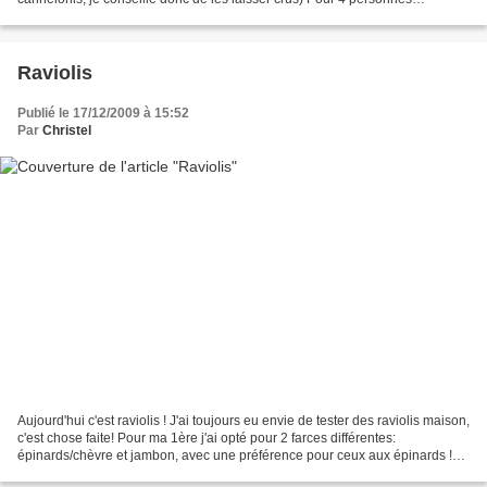
Ingrédients: 12 cannellonis...
Raviolis
Publié le 17/12/2009 à 15:52
Par
Christel
Aujourd'hui c'est raviolis ! J'ai toujours eu envie de tester des raviolis maison,
c'est chose faite! Pour ma 1ère j'ai opté pour 2 farces différentes:
épinards/chèvre et jambon, avec une préférence pour ceux aux épinards !
L'important est d'essayer d'étaler...