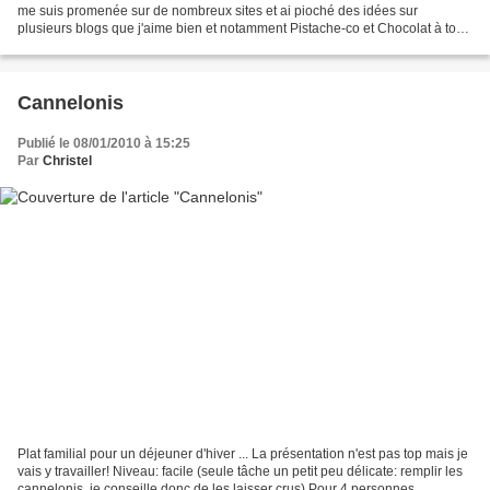
me suis promenée sur de nombreux sites et ai pioché des idées sur
plusieurs blogs que j'aime bien et notamment Pistache-co et Chocolat à tous
les étages. J'ai triché en utilisant...
Cannelonis
Publié le 08/01/2010 à 15:25
Par
Christel
Plat familial pour un déjeuner d'hiver ... La présentation n'est pas top mais je
vais y travailler! Niveau: facile (seule tâche un petit peu délicate: remplir les
cannelonis, je conseille donc de les laisser crus) Pour 4 personnes