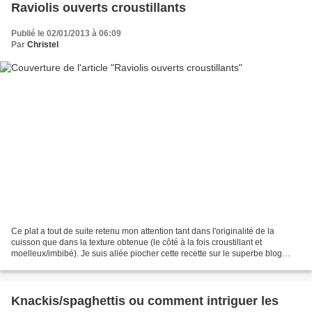
Raviolis ouverts croustillants
Publié le 02/01/2013 à 06:09
Par
Christel
Ce plat a tout de suite retenu mon attention tant dans l'originalité de la
cuisson que dans la texture obtenue (le côté à la fois croustillant et
moelleux/imbibé). Je suis allée piocher cette recette sur le superbe blog
"Mes petits choux" d'une jeune...
Knackis/spaghettis ou comment intriguer les