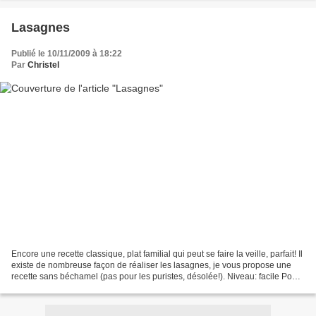
Lasagnes
Publié le 10/11/2009 à 18:22
Par
Christel
Encore une recette classique, plat familial qui peut se faire la veille, parfait! Il
existe de nombreuse façon de réaliser les lasagnes, je vous propose une
recette sans béchamel (pas pour les puristes, désolée!). Niveau: facile Pour
6 personnes Ingrédients:...