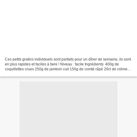
Ces petits gratins individuels sont parfaits pour un dîner de semaine, ils sont
en plus rapides et faciles à faire ! Niveau : facile Ingrédients: 400g de
coquillettes crues 250g de jambon cuit 150g de comté râpé 20cl de crème
liquide 3 oeufs sel, poivre...