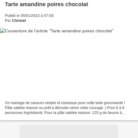
Tarte amandine poires chocolat
Publié le 05/01/2022 à 07:58
Par
Christel
Un mariage de saveurs simple et classique pour cette tarte gourmande !
Pâte sablée maison ou prêt à dérouler selon votre courage :) Pour 6 à 8
personnes Ingrédients: Pour la pâte sablée maison: 120 g de beurre à
température ambiante 50 g de sucre glace...