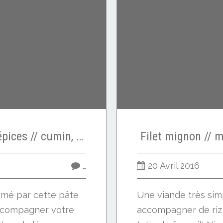
Mignon de porc aux épices // cumin, paprika, piment d'Espelette
Filet mignon // 
…
20 Avril 2016
limé par cette pâte
Une viande très simp
ccompagner votre
accompagner de riz,