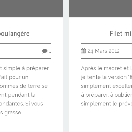
boulangère
Filet m
…
24 Mars 2012
ut simple à préparer
Après le magret et le
rfait pour un
je tente la version "f
pommes de terre se
simplement excellen
nt pendant la
à préparer, à oublier .
ondantes. Si vous
simplement le prévoir
 grasse,...