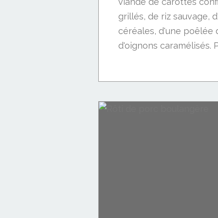
viande de carottes conf
grillés, de riz sauvage,
céréales, d'une poêlée
d'oignons caramélisés. Po
Viande: porc