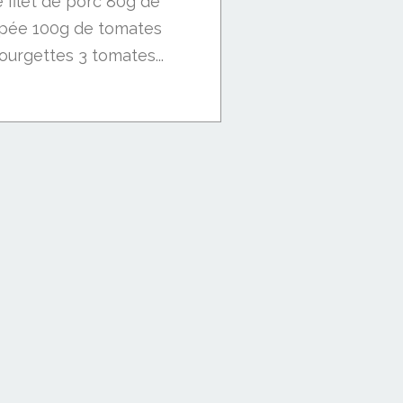
 filet de porc 80g de
pée 100g de tomates
courgettes 3 tomates...