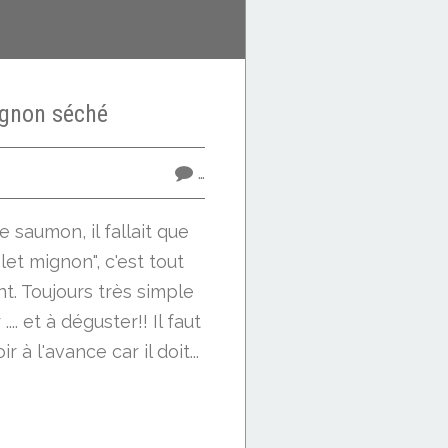
ignon séché
…
 saumon, il fallait que
ilet mignon", c'est tout
t. Toujours très simple
... et à déguster!! Il faut
 à l'avance car il doit...