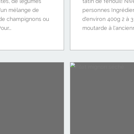
ites, de légumes
tatin de fenouil! Niv
 d'un mélange de
personnes Ingrédient
 de champignons ou
d'environ 400g 2 à 3
ur...
moutarde à l'ancienne