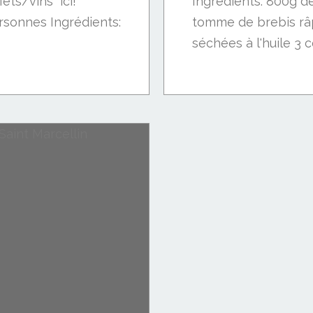
ets/vins" ici!
Ingrédients: 800g de
ersonnes Ingrédients:
tomme de brebis râ
séchées à l'huile 3 