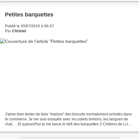
Petites barquettes
Publié le 05/07/2010 à 06:57
Par
Christel
J'aime bien tenter de faire "maison" des biscuits normalement achetés dans
le commerce. Je me suis essayée avec les palets bretons, les langues de
chat, ... Et aujourd'hui je me lance le défi des barquettes 3 Châtons de LU.
J'ai parcouru plusieurs recettes...