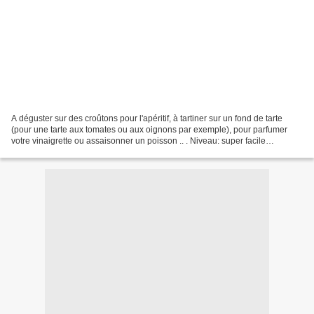
A déguster sur des croûtons pour l'apéritif, à tartiner sur un fond de tarte
(pour une tarte aux tomates ou aux oignons par exemple), pour parfumer
votre vinaigrette ou assaisonner un poisson .. . Niveau: super facile
Ingrédients: 50g d'amandes mondées...