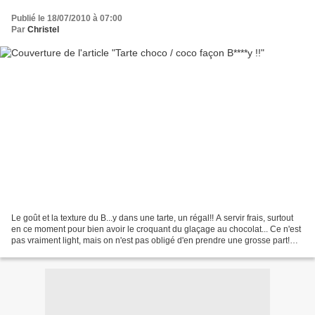
Publié le 18/07/2010 à 07:00
Par
Christel
Le goût et la texture du B...y dans une tarte, un régal!! A servir frais, surtout
en ce moment pour bien avoir le croquant du glaçage au chocolat... Ce n'est
pas vraiment light, mais on n'est pas obligé d'en prendre une grosse part!
Niveau: moyen Préparer...