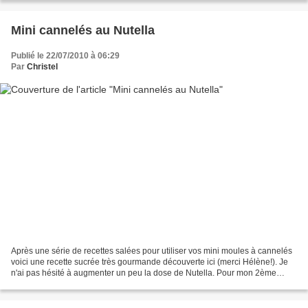
Mini cannelés au Nutella
Publié le 22/07/2010 à 06:29
Par
Christel
Après une série de recettes salées pour utiliser vos mini moules à cannelés
voici une recette sucrée très gourmande découverte ici (merci Hélène!). Je
n'ai pas hésité à augmenter un peu la dose de Nutella. Pour mon 2ème
essai, j'en ai même ajouté un peu...