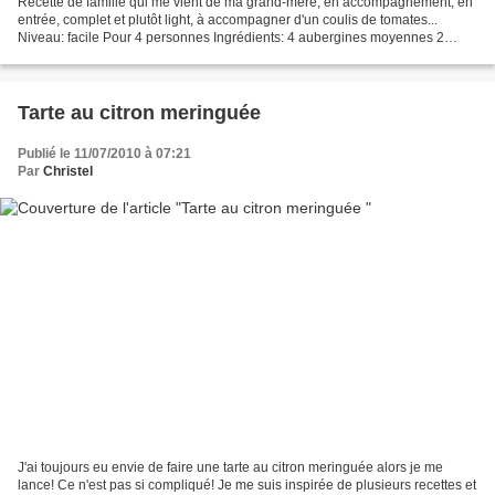
Recette de famille qui me vient de ma grand-mère, en accompagnement, en
entrée, complet et plutôt light, à accompagner d'un coulis de tomates...
Niveau: facile Pour 4 personnes Ingrédients: 4 aubergines moyennes 2
cuillères à soupe d'huile d'olive thym...
Tarte au citron meringuée
Publié le 11/07/2010 à 07:21
Par
Christel
J'ai toujours eu envie de faire une tarte au citron meringuée alors je me
lance! Ce n'est pas si compliqué! Je me suis inspirée de plusieurs recettes et