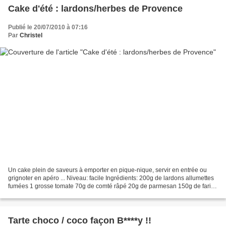
Cake d'été : lardons/herbes de Provence
Publié le 20/07/2010 à 07:16
Par
Christel
Un cake plein de saveurs à emporter en pique-nique, servir en entrée ou
grignoter en apéro ... Niveau: facile Ingrédients: 200g de lardons allumettes
fumées 1 grosse tomate 70g de comté râpé 20g de parmesan 150g de farine
1 sachet de levure 3 oeufs 10cl...
Tarte choco / coco façon B****y !!