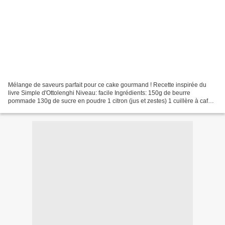
Mélange de saveurs parfait pour ce cake gourmand ! Recette inspirée du
livre Simple d'Ottolenghi Niveau: facile Ingrédients: 150g de beurre
pommade 130g de sucre en poudre 1 citron (jus et zestes) 1 cuillère à café
d'extrait de vanille 3 oeufs 100g de...