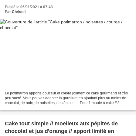
Publié le 06/01/2021 à 07:43
Par
Christel
Le potimarron apporte douceur et colore joliment ce cake gourmand et très
peu sucré. Vous pouvez adapter la garniture en ajoutant plus ou moins de
chocolat, de noix, de noisettes, des épices, ... Pour 1 moule à cake // 8
personnes Niveau : facile Ingrédients...
Cake tout simple // moelleux aux pépites de
chocolat et jus d'orange // apport limité en