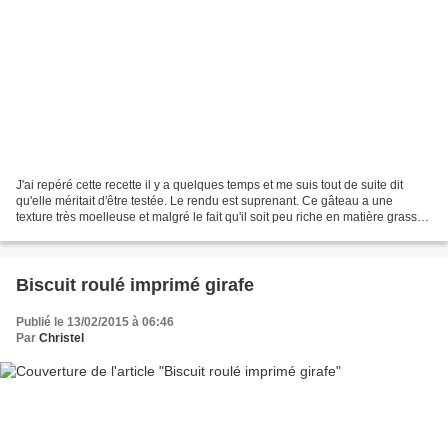
J'ai repéré cette recette il y a quelques temps et me suis tout de suite dit
qu'elle méritait d'être testée. Le rendu est suprenant. Ce gâteau a une
texture très moelleuse et malgré le fait qu'il soit peu riche en matière grasse
il se conserve très bien...
Biscuit roulé imprimé girafe
Publié le 13/02/2015 à 06:46
Par
Christel