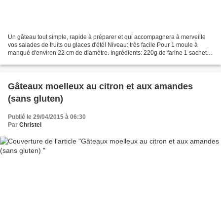
Un gâteau tout simple, rapide à préparer et qui accompagnera à merveille
vos salades de fruits ou glaces d'été! Niveau: très facile Pour 1 moule à
manqué d'environ 22 cm de diamètre. Ingrédients: 220g de farine 1 sachet
de levure 150g de beurre pommade...
Gâteaux moelleux au citron et aux amandes
(sans gluten)
Publié le 29/04/2015 à 06:30
Par
Christel