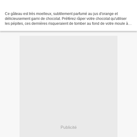
Ce gâteau est très moelleux, subtilement parfumé au jus d'orange et
délicieusement garni de chocolat. Préférez râper votre chocolat qu'utiliser
les pépites, ces dernières risqueraient de tomber au fond de votre moule à la
cuisson. Je l'ai coupé finement...
Publicité