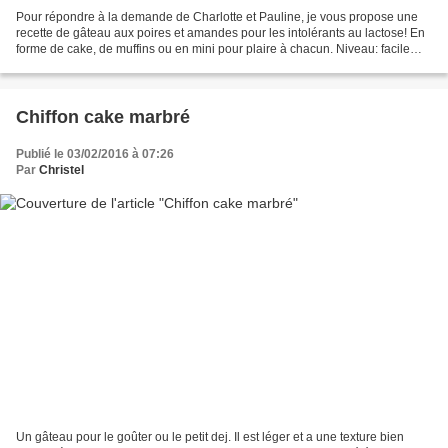
Pour répondre à la demande de Charlotte et Pauline, je vous propose une
recette de gâteau aux poires et amandes pour les intolérants au lactose! En
forme de cake, de muffins ou en mini pour plaire à chacun. Niveau: facile
Pour 1 cake ou 8 muffins ou 20...
Chiffon cake marbré
Publié le 03/02/2016 à 07:26
Par
Christel
Un gâteau pour le goûter ou le petit dej. Il est léger et a une texture bien