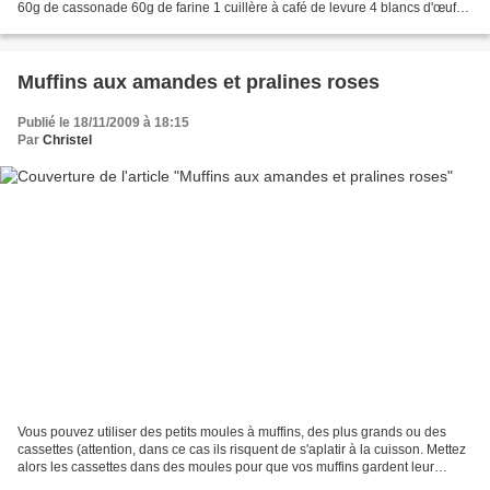
60g de cassonade 60g de farine 1 cuillère à café de levure 4 blancs d'œufs
175g de beurre fondu 50g de...
Muffins aux amandes et pralines roses
Publié le 18/11/2009 à 18:15
Par
Christel
Vous pouvez utiliser des petits moules à muffins, des plus grands ou des
cassettes (attention, dans ce cas ils risquent de s'aplatir à la cuisson. Mettez
alors les cassettes dans des moules pour que vos muffins gardent leur
forme). Niveau: facile 25 petits...