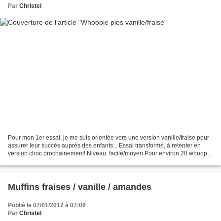
Par
Christel
Pour mon 1er essai, je me suis orientée vers une version vanille/fraise pour
assurer leur succès auprès des enfants... Essai transformé, à retenter en
version choc prochainement! Niveau: facile/moyen Pour environ 20 whoopie
pies (donc 40 coques) Ingrédients:...
Muffins fraises / vanille / amandes
Publié le 07/01/2012 à 07:09
Par
Christel