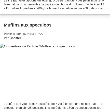
Le thé Earl Grey apporte un léger goût de Bergamote à ces petits muffins. A
faire nature ou agrémentés de pépites de chocolat ... Niveau: facile Pour 12
à15 muffins Ingrédients: 200 g de farine 1 sachet de levure 200 g de sucre 1
cuillère à café d'extrait...
Muffins aux speculoos
Publié le 08/03/2010 à 15:55
Par
Christel
J'espère que vous aimez les spéculoos! Voilà encore une recette avec ... du
chocolat bien sûr! 25 petits muffins Ingrédients: 150g de spéculoos mixés