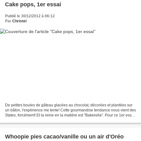
Cake pops, 1er essai
Publié le 30/12/2012 à 06:12
Par
Christel
De petites boules de gâteau glacées au chocolat, décorées et plantées sur
un bâton, l'expérience me tente! Cette gourmandise tendance nous vient des
States, forcément! Et la reine en la matière est "Bakerella". Pour ce 1er essai,
je suis passée outre...
Whoopie pies cacao/vanille ou un air d'Oréo