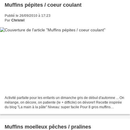
Muffins pépites / coeur coulant
Publié le 26/09/2010 à 17:23
Par
Christel
Activité parfaite pour les enfants un dimanche gris de début d'automne ... On
mélange, on décore, on patiente (le + difficile) on dévore!! Recette inspirée
du blog "La main à la pâte" Niveau: super facile Pour 8 gros muffins
Ingrédients: 250g de farine...
Muffins moelleux pêches / pralines