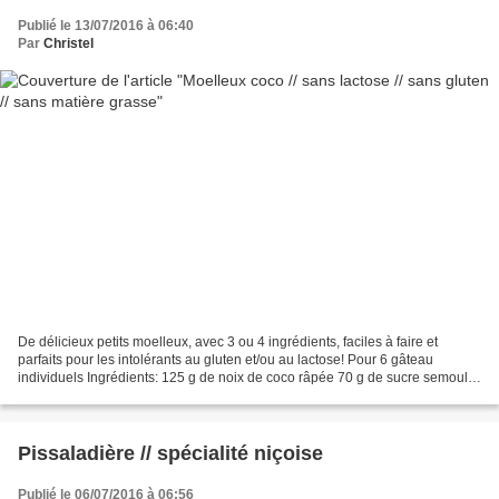
Publié le 13/07/2016 à 06:40
Par
Christel
De délicieux petits moelleux, avec 3 ou 4 ingrédients, faciles à faire et
parfaits pour les intolérants au gluten et/ou au lactose! Pour 6 gâteau
individuels Ingrédients: 125 g de noix de coco râpée 70 g de sucre semoule
2 œufs facultatif: 90g de pépites...
Pissaladière // spécialité niçoise
Publié le 06/07/2016 à 06:56