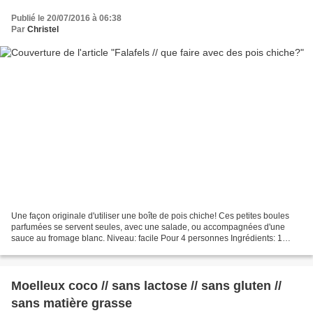
Publié le 20/07/2016 à 06:38
Par
Christel
Une façon originale d'utiliser une boîte de pois chiche! Ces petites boules
parfumées se servent seules, avec une salade, ou accompagnées d'une
sauce au fromage blanc. Niveau: facile Pour 4 personnes Ingrédients: 1
boite de 265g de pois chiche (poids...
Moelleux coco // sans lactose // sans gluten //
sans matière grasse