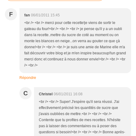
F
fan
06/01/2011 15:45
<br /> <br /> merci pour cette recette!je viens de sortir le
gateau du four!<br /> <br /> <br /> je pense qu'il y a un oubli
dans la recette..mettre du sucre de coté au moment ou on
monte les blances en neige...on verra au gouter ce que çà
donne!<br /> <br /> <br /> je suis une amie de Marine elle m'a
fait découvrir votre blog et je m'en inspire beaucoup!!un grand
merci donc et continuez à nous donner envie!<br /> <br /> <br
/> <br />
Répondre
C
Christel
06/01/2011 16:08
<br /> <br /> Super! J'espère qu'il sera réussi. J'ai
effectivement précisé les quantités de sucre que
j'avais oubliées de mettre.<br /> <br /> <br />
Contente que tu profites de mes recettes. N'hésite
pas à laisser des commentaires ou à poser des
questions si besoin!<br /> <br /> <br /> Bonne après-