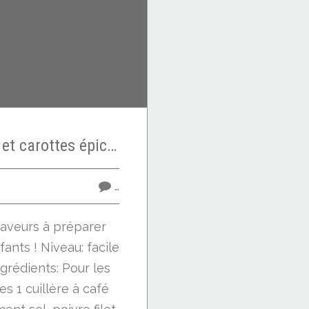
Boulettes de viandes et carottes épicées au miel
…
saveurs à préparer
ants ! Niveau: facile
grédients: Pour les
s 1 cuillère à café