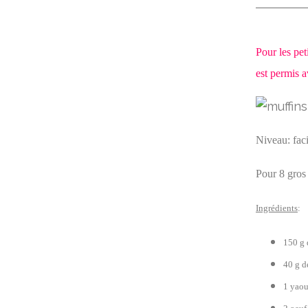
Pour les pet
est permis a
Niveau: faci
Pour 8 gros
Ingrédients
:
150 g 
40 g d
1 yaou