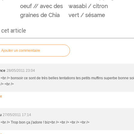
oeuf // avec des
wasabi / citron
graines de Chia
vert / sésame
et article
Ajouter un commentaire
nce
28/05/2011 23:04
 <br /> bonsoir ce sont de très belles tentations tes petits muffins superbe bonne so
 /> <br />
re
u
27/05/2011 17:14
 <br /> Trop bon ça j'adore ! biz<br /> <br /> <br /> <br />