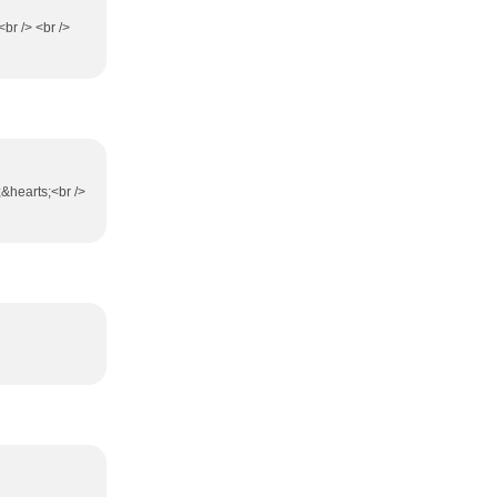
<br /> <br />
;&hearts;<br />