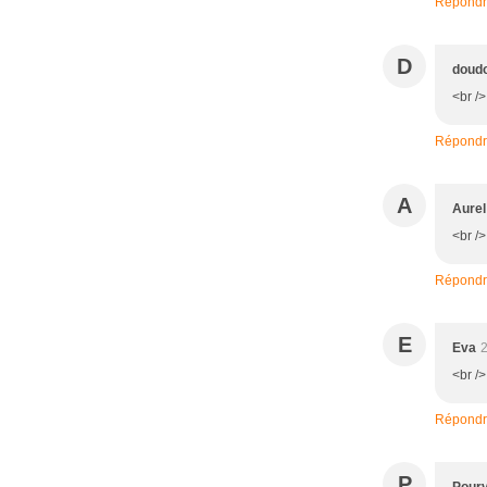
Répond
D
doud
<br />
Répond
A
Aurel
<br />
Répond
E
Eva
2
<br />
Répond
P
Pourv