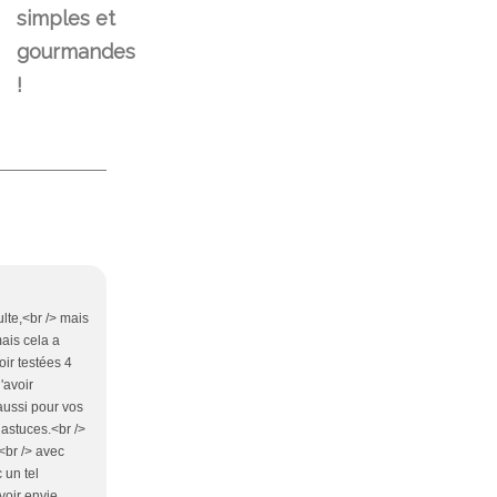
simples et
gourmandes
!
lte,<br /> mais
mais cela a
oir testées 4
'avoir
 aussi pour vos
astuces.<br />
<br /> avec
 un tel
voir envie