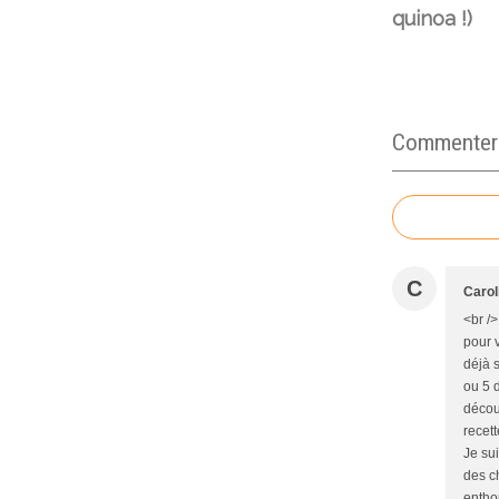
quinoa !)
Commenter c
C
Carol
<br />
pour v
déjà s
ou 5 d
découv
recet
Je su
des c
entho