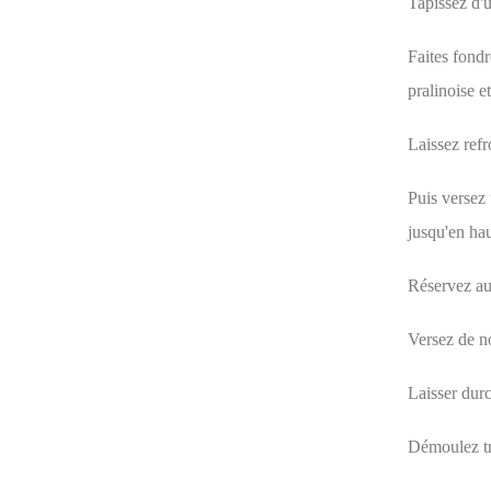
Tapissez d'
Faites fondr
pralinoise e
Laissez refro
Puis versez 
jusqu'en hau
Réservez au
Versez de n
Laisser dur
Démoulez tr