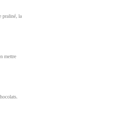
 praliné, la
en mettre
hocolats.