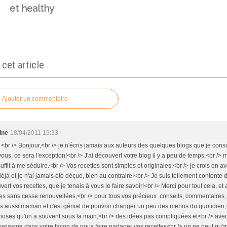
et healthy
et article
Ajouter un commentaire
ine
18/04/2011 19:33
 <br /> Bonjour,<br /> je n'écris jamais aux auteurs des quelques blogs que je consu
ous, ce sera l'exception!<br /> J'ai découvert votre blog il y a peu de temps,<br /> 
uffit à me séduire.<br /> Vos recettes sont simples et originales,<br /> je crois en av
éjà et je n'ai jamais été déçue, bien au contraire!<br /> Je suis tellement contente d
ert vos recettes, que je tenais à vous le faire savoir!<br /> Merci pour tout cela, et
tes sans cesse renouvellées,<br /> pour tous vos précieux conseils, commentaires, 
is aussi maman et c'est génial de pouvoir changer un peu des menus du quotidien,
hoses qu'on a souvent sous la main,<br /> des idées pas compliquées et<br /> avec
usiasme dans votre façon de nous faire partager vos recettes<br /> on ne peut qu'a