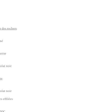
ur des rochers
iné
noise
olat noir
ge
olat noir
s effilées