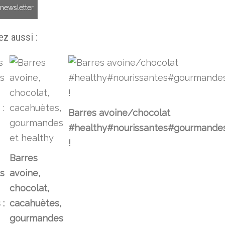
a newsletter
z aussi :
Barres avoine/chocolat
#healthy#nourissantes#gourmande
!
Barres
ts
avoine,
chocolat,
 :
cacahuètes,
gourmandes