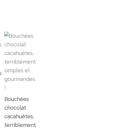
s
Bouchées
chocolat
cacahuètes,
terriblement