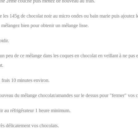
une 2ème couche puis mettez de nouveau au frais.
e les 145g de chocolat noir au micro ondes ou bain marie puis ajoutez le
t mélangez bien pour obtenir un mélange lisse.
idir.
un peu de ce mélange dans les coques en chocolat en veillant à ne pas 
t.
 frais 10 minutes environ.
ouveau du mélange chocolat/amandes sur le dessus pour "fermer" vos c
cir au réfrigérateur 1 heure minimum.
ès délicatement vos chocolats.