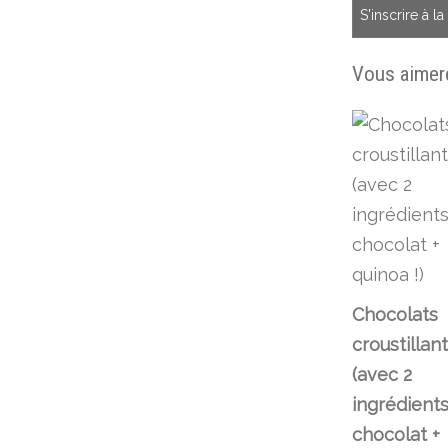
S'inscrire à l
Vous aimere
Chocolats
croustillan
(avec 2
ingrédients
chocolat +