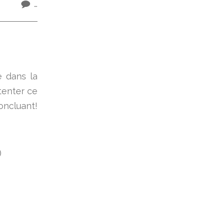
…
e dans la
tenter ce
oncluant!
)