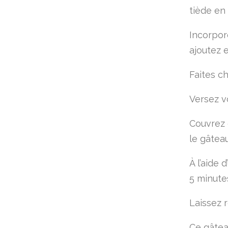
tiède en
Incorpor
ajoutez e
Faites c
Versez v
Couvrez e
le gâtea
À l’aide 
5 minute
Laissez r
Ce gâtea