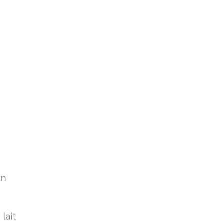
un
lait