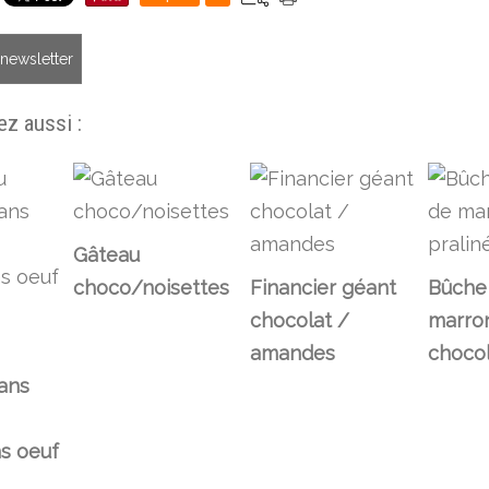
a newsletter
z aussi :
Gâteau
choco/noisettes
Financier géant
Bûche
chocolat /
marron
amandes
chocol
sans
ns oeuf