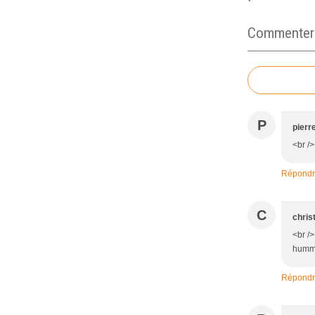
Commenter c
P
pierr
<br />
Répond
C
chris
<br />
hummm
Répond