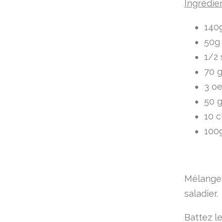
Ingrédie
140g
50g
1/2 
70 
3 oe
50 
10 c
100
Mélangez
saladier.
Battez le