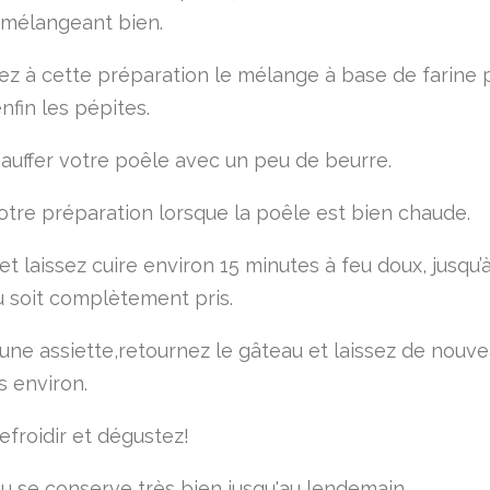
 mélangeant bien.
ez à cette préparation le mélange à base de farine 
nfin les pépites.
hauffer votre poêle avec un peu de beurre.
otre préparation lorsque la poêle est bien chaude.
t laissez cuire environ 15 minutes à feu doux, jusqu’
u soit complètement pris.
d’une assiette,retournez le gâteau et laissez de nouve
s environ.
efroidir et dégustez!
u se conserve très bien jusqu'au lendemain.