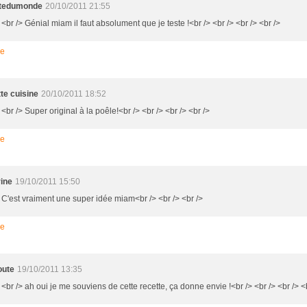
ttedumonde
20/10/2011 21:55
 <br /> Génial miam il faut absolument que je teste !<br /> <br /> <br /> <br />
re
te cuisine
20/10/2011 18:52
 <br /> Super original à la poêle!<br /> <br /> <br /> <br />
re
ine
19/10/2011 15:50
> C'est vraiment une super idée miam<br /> <br /> <br />
re
oute
19/10/2011 13:35
 <br /> ah oui je me souviens de cette recette, ça donne envie !<br /> <br /> <br /> <