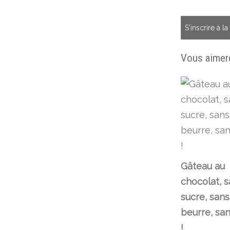
S'inscrire à l
Vous aimere
Gâteau au
chocolat, 
sucre, sans
beurre, sa
!