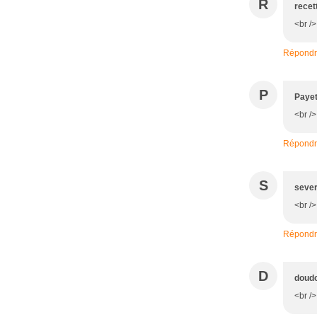
R
rece
<br />
Répond
P
Payet
<br />
Répond
S
sever
<br /
Répond
D
doud
<br />