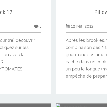
ck 12
Pillo
…
12 Mai 2012
our (re) découvrir
Après les brookies, 
(cliquez sur les
combinaison des 2 t
lien avec la
gourmandises améri
AR
caché dans un cookie
E/TOMATES
un peu le longue (m
empêche de prépare
GNONS GLACE
veille!)...