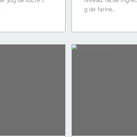
e 30g de sucre 1
Niveau: facile Ingréd
.
g de farine...