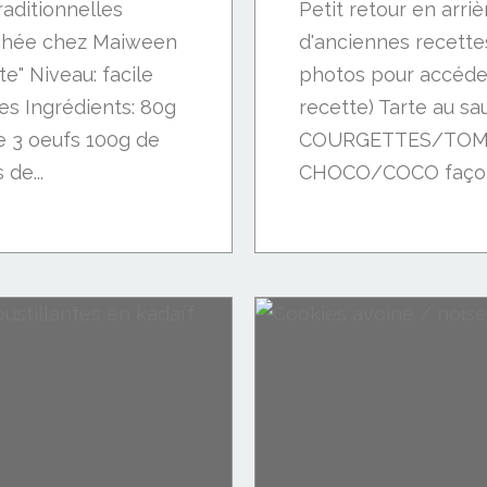
aditionnelles
Petit retour en arriè
ochée chez Maiween
d'anciennes recettes 
te" Niveau: facile
photos pour accéder
es Ingrédients: 80g
recette) Tarte au
e 3 oeufs 100g de
COURGETTES/TOM
de...
CHOCO/COCO façon B