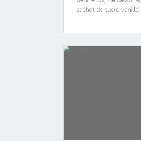
beurre 80g de cassonad
sachet de sucre vanillé..
Cookies