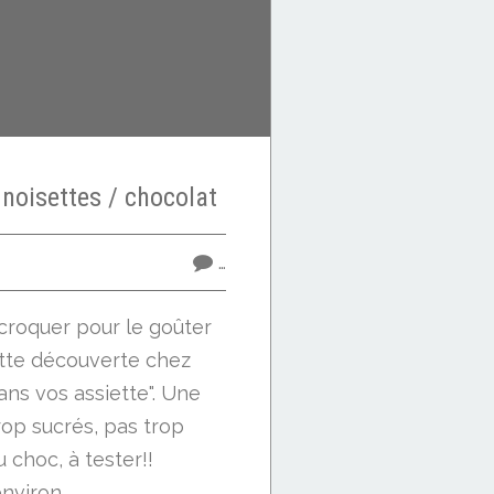
 noisettes / chocolat
…
 croquer pour le goûter
ette découverte chez
ans vos assiette". Une
trop sucrés, pas trop
 choc, à tester!!
nviron...