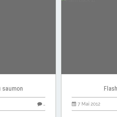
u saumon
Flas
…
7 Mai 2012