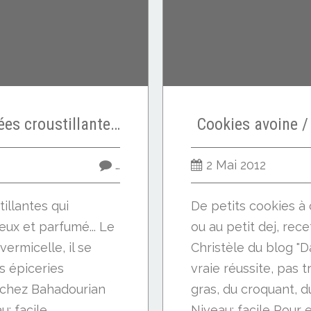
Saint Jacques marinées croustillantes en kadaïf
Cookies avoine /
…
2 Mai 2012
illantes qui
De petits cookies à
ux et parfumé... Le
ou au petit dej, rec
vermicelle, il se
Christèle du blog "D
s épiceries
vraie réussite, pas 
vé chez Bahadourian
gras, du croquant, du
: facile...
Niveau: facile Pour e