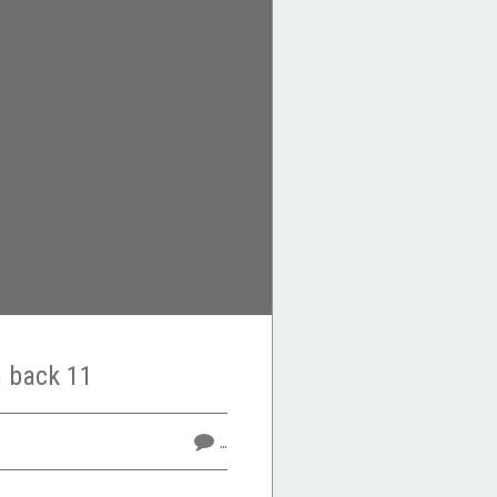
h back 11
…