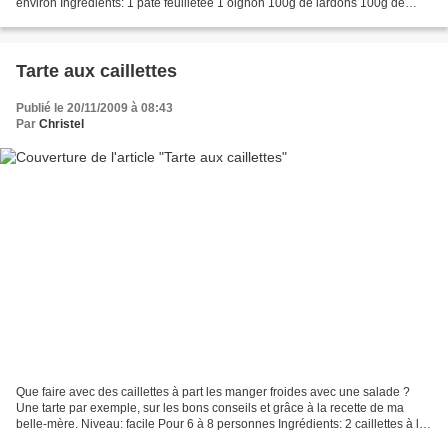
environ Ingrédients: 1 pâte feuilletée 1 oignon 100g de lardons 100g de
gruyère râpé Emincez l'oignon et faites-le...
Tarte aux caillettes
Publié le 20/11/2009 à 08:43
Par
Christel
Que faire avec des caillettes à part les manger froides avec une salade ?
Une tarte par exemple, sur les bons conseils et grâce à la recette de ma
belle-mère. Niveau: facile Pour 6 à 8 personnes Ingrédients: 2 caillettes à la
viande 1 pâte brisée 1 œuf...