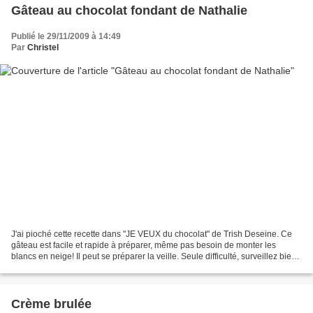
Gâteau au chocolat fondant de Nathalie
Publié le 29/11/2009 à 14:49
Par
Christel
J'ai pioché cette recette dans "JE VEUX du chocolat" de Trish Deseine. Ce
gâteau est facile et rapide à préparer, même pas besoin de monter les
blancs en neige! Il peut se préparer la veille. Seule difficulté, surveillez bien
la cuisson pour obtenir un...
Crème brulée