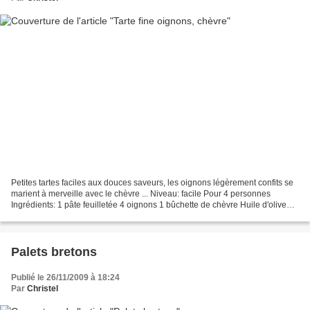
Petites tartes faciles aux douces saveurs, les oignons légèrement confits se
marient à merveille avec le chèvre ... Niveau: facile Pour 4 personnes
Ingrédients: 1 pâte feuilletée 4 oignons 1 bûchette de chèvre Huile d'olive
Thym ou romarin Sel et poivre...
Palets bretons
Publié le 26/11/2009 à 18:24
Par
Christel