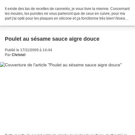
Il existe des tas de recettes de cannelés, je vous livre la mienne. Concernant
les moules, les puristes ne vous parleront que de ceux en cuivre, pour ma
part j'ai opté pour les plaques en silicone et ça fonctionne très bien! Niveau:
facile / moyen Pour...
Poulet au sésame sauce aigre douce
Publié le 17/11/2009 à 14:44
Par
Christel