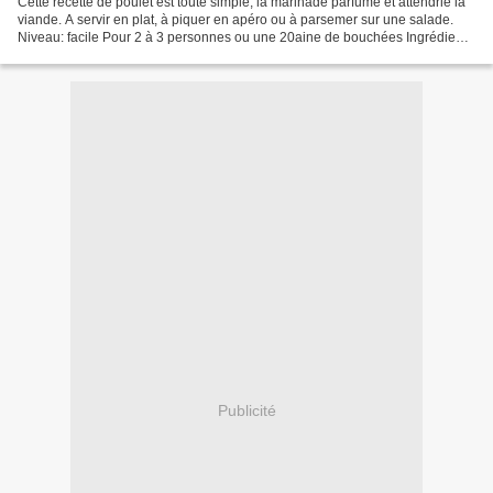
Cette recette de poulet est toute simple, la marinade parfume et attendrie la
viande. A servir en plat, à piquer en apéro ou à parsemer sur une salade.
Niveau: facile Pour 2 à 3 personnes ou une 20aine de bouchées Ingrédients
: 2 escalopes de poulet coupées...
Publicité