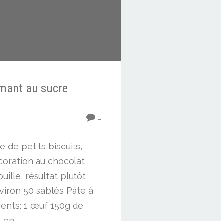
amant au sucre
9
…
 de petits biscuits,
coration au chocolat
ille, résultat plutôt
nviron 50 sablés Pâte à
dients: 1 œuf 150g de
en...