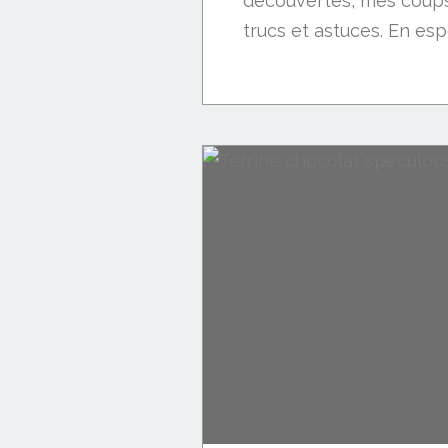
découvertes, mes coup
trucs et astuces. En esp
biscuits amandes-noisettes-noix...