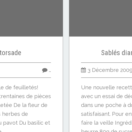
 torsade
Sablés di
…
3 Décembre 200
e de feuilletés!
Une nouvelle recette
 trentaines de pièces
avec un essai de dé
letée De la fleur de
dans une poche à dou
s herbes de
satisfaisant. Pour e
pavot Du basilic et
faire la veille Ingré
..
beurre 80g de sucre 