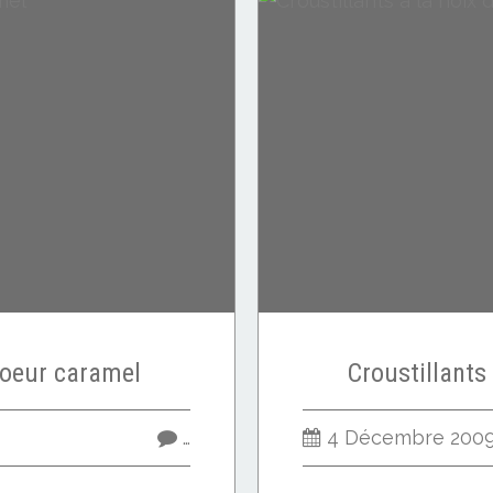
coeur caramel
Croustillants
…
4 Décembre 200