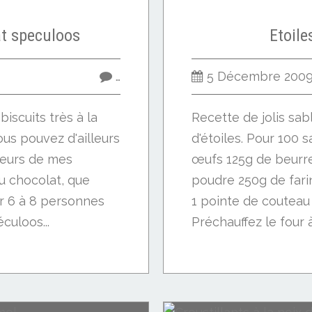
at speculoos
Etoile
…
5 Décembre 200
scuits très à la
Recette de jolis sab
s pouvez d'ailleurs
d'étoiles. Pour 100 s
ieurs de mes
œufs 125g de beurr
 du chocolat, que
poudre 250g de fari
r 6 à 8 personnes
1 pointe de couteau
culoos...
Préchauffez le four à