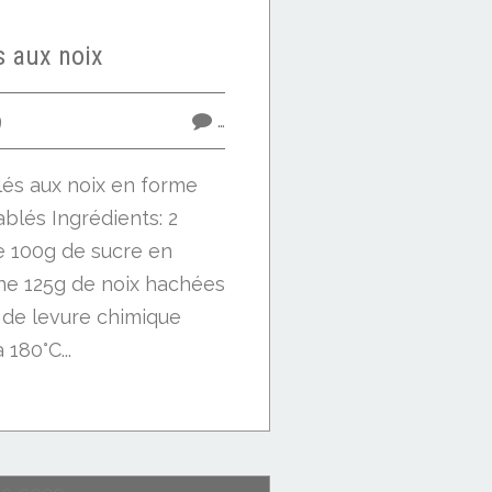
s aux noix
9
…
lés aux noix en forme
ablés Ingrédients: 2
e 100g de sucre en
ne 125g de noix hachées
 de levure chimique
 180°C...