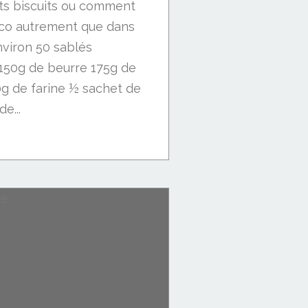
ts biscuits ou comment
coco autrement que dans
nviron 50 sablés
 150g de beurre 175g de
g de farine ½ sachet de
e...