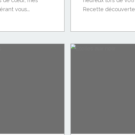
s de cœur, mes
heureux lors de vot
érant vous...
Recette découverte s