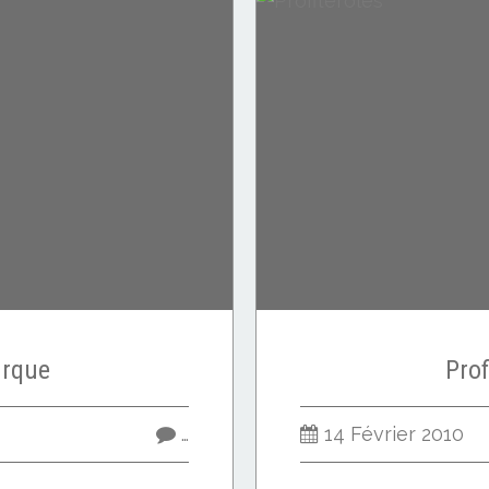
urque
Prof
…
14 Février 2010