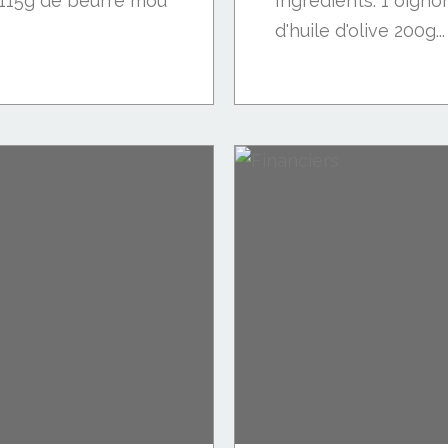
 115g de beurre mou
Ingrédients: 1 oigno
d'huile d'olive 200g...
)