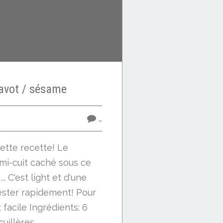
vot / sésame
…
ette recette! Le
mi-cuit caché sous ce
. C'est light et d'une
 tester rapidement! Pour
facile Ingrédients: 6
illères...