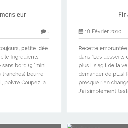
 monsieur
Fin
…
18 Février 2010
toujours, petite idée
Recette empruntée
acile Ingrédients:
dans "Les desserts d
 sans bord (9 "mini
plus il s'agit de la 
s tranches) beurre
demander de plus! Po
, poivre Coupez la
presque rien changé 
J'ai simplement testé