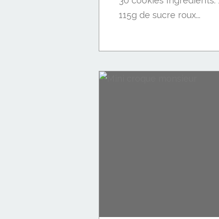
30 cookies Ingrédients:
115g de sucre roux...
Mignardises (financiers-madeleines-...