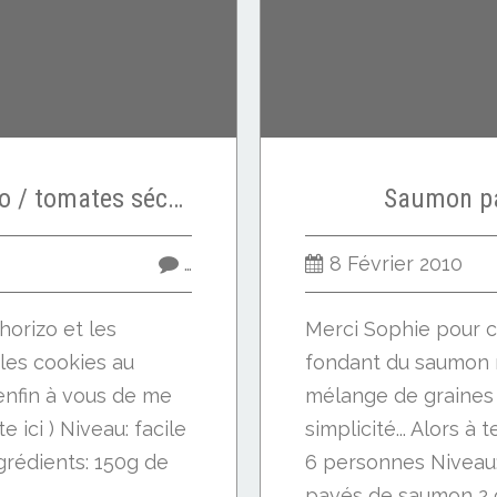
Cookies apéro chorizo / tomates séchées
Saumon pa
…
8 Février 2010
horizo et les
Merci Sophie pour c
 les cookies au
fondant du saumon 
, enfin à vous de me
mélange de graines ..
 ici ) Niveau: facile
simplicité... Alors à
grédients: 150g de
6 personnes Niveau: 
pavés de saumon 2 cu