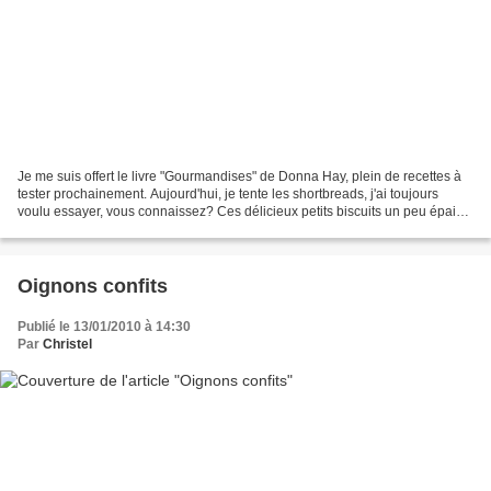
Je me suis offert le livre "Gourmandises" de Donna Hay, plein de recettes à
tester prochainement. Aujourd'hui, je tente les shortbreads, j'ai toujours
voulu essayer, vous connaissez? Ces délicieux petits biscuits un peu épais,
sablés, mmm un régal avec...
Oignons confits
Publié le 13/01/2010 à 14:30
Par
Christel