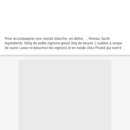
Pour accompagner une viande blanche, un délice .... Niveau: facile
Ingrédients: 500g de petits oignons grelot 30g de beurre 1 cuillère à soupe
de sucre Lavez et épluchez les oignons (il en existe chez Picard qui sont très
bien pour les plus pressés!!)...