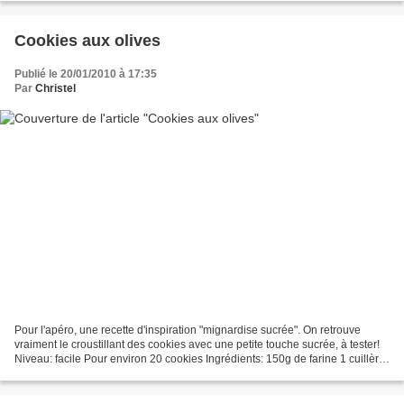
Cookies aux olives
Publié le 20/01/2010 à 17:35
Par
Christel
Pour l'apéro, une recette d'inspiration "mignardise sucrée". On retrouve
vraiment le croustillant des cookies avec une petite touche sucrée, à tester!
Niveau: facile Pour environ 20 cookies Ingrédients: 150g de farine 1 cuillère
à café de levure 30g de...