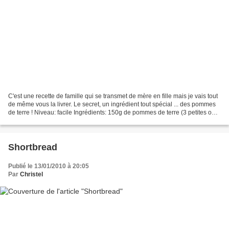
C'est une recette de famille qui se transmet de mère en fille mais je vais tout
de même vous la livrer. Le secret, un ingrédient tout spécial ... des pommes
de terre ! Niveau: facile Ingrédients: 150g de pommes de terre (3 petites ou 2
moyennes en général)...
Shortbread
Publié le 13/01/2010 à 20:05
Par
Christel