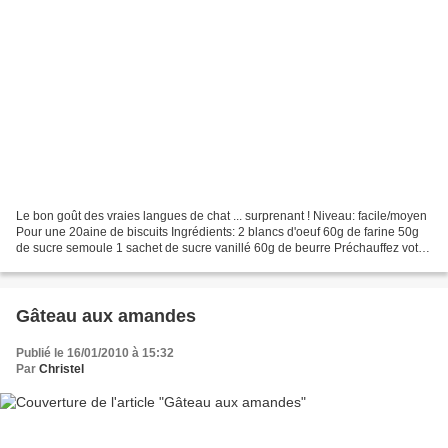
Le bon goût des vraies langues de chat ... surprenant ! Niveau: facile/moyen
Pour une 20aine de biscuits Ingrédients: 2 blancs d'oeuf 60g de farine 50g
de sucre semoule 1 sachet de sucre vanillé 60g de beurre Préchauffez votre
four à 210°C (th.7) Travaillez...
Gâteau aux amandes
Publié le 16/01/2010 à 15:32
Par
Christel