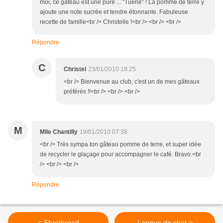
moi, ce gâteau est une pure ... "Tuerie" ! La pomme de terre y
ajoute une note sucrée et tendre étonnante. Fabuleuse
recette de famille<br /> Christelle !<br /> <br /> <br />
Répondre
C
Christel
23/01/2010 18:25
<br /> Bienvenue au club, c'est un de mes gâteaux
préférés !!<br /> <br /> <br />
M
Mlle Chantilly
19/01/2010 07:38
<br /> Très sympa ton gâteau pomme de terre, et super idée
de recycler le glaçage pour accompagner le café. Bravo.<br
/> <br /> <br />
Répondre
< Shortbread
Langue de chat >