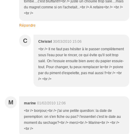
tombe....c'est bluffant!!!<br /> juste un chouille trop salé....mais
du magret comme si on l'achetait...<br /> A refaire<br /> <br />
<br />
Répondre
C
Christel
30/03/2010 15:06
<br /> Il ne faut pas hésiter à le passer complètement
sous l'eau pour le rincer, ce qui évite qu'il soit trop
salé. On l'essuie ensuite bien avec du papier essuie-
tout. Pour changer, tu peux remplacer le<br /> poivre
par du piment d'espelette, pas mal aussi !!<br /> <br
/> <br />
M
marine
01/02/2010 12:06
<br /> bonjour,<br /> j'ai une petite question: la date de
peremption: on s'en fiche ou pas? l'essentiel c'est le date au
moment du sechage?<br /> merci<br /> Marine<br /> <br />
<br />