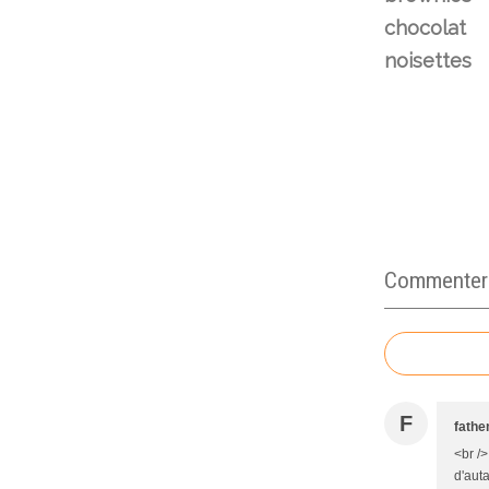
chocolat
noisettes
Commenter c
F
fath
<br />
d'auta