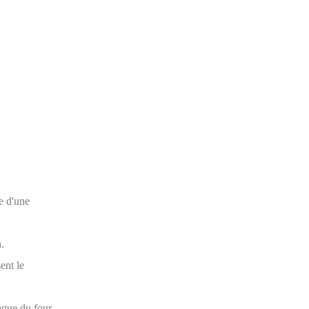
de d'une
.
ent le
laque du four