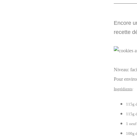
Encore un
recette d
Niveau: faci
Pour enviro
Ingrédients
:
115g d
115g d
1 oeuf
100g d