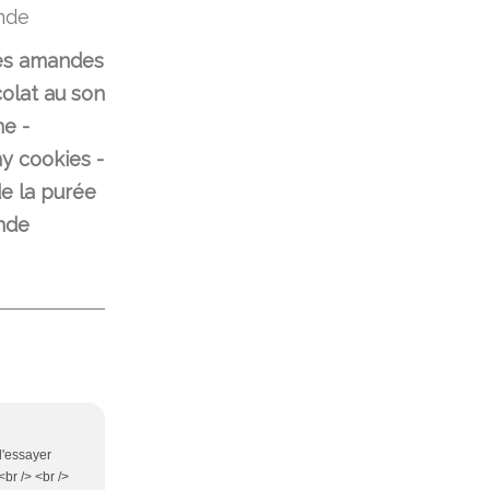
es amandes
olat au son
ne -
y cookies -
e la purée
nde
d'essayer
br /> <br />