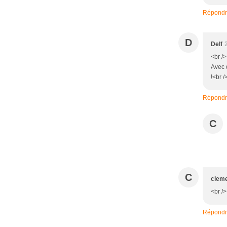
Répond
D
Delf
<br />
Avec d
!<br /
Répond
C
C
clem
<br />
Répond