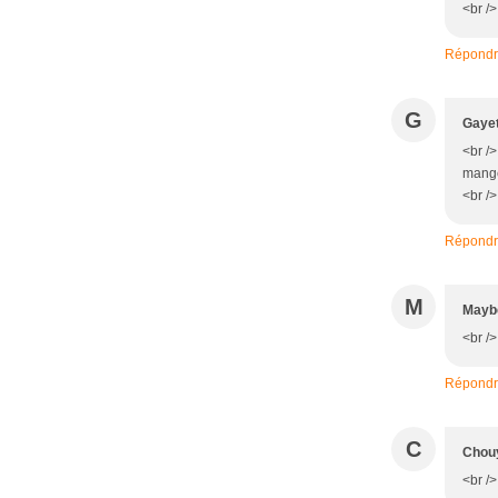
<br />
Répond
G
Gaye
<br /
manger
<br />
Répond
M
Mayb
<br />
Répond
C
Chou
<br />