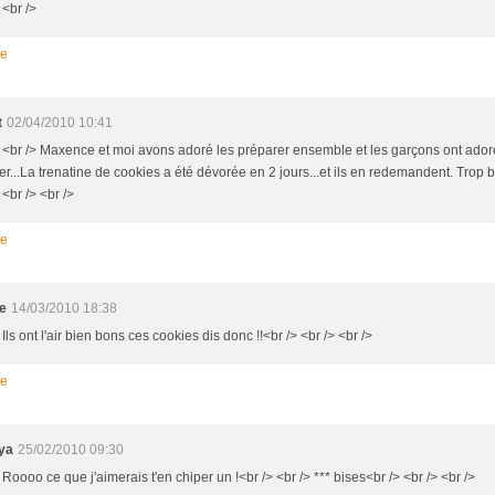
 <br />
re
t
02/04/2010 10:41
> <br /> Maxence et moi avons adoré les préparer ensemble et les garçons ont ador
...La trenatine de cookies a été dévorée en 2 jours...et ils en redemandent. Trop bo
 <br /> <br />
re
e
14/03/2010 18:38
 Ils ont l'air bien bons ces cookies dis donc !!<br /> <br /> <br />
re
ya
25/02/2010 09:30
 Roooo ce que j'aimerais t'en chiper un !<br /> <br /> *** bises<br /> <br /> <br />