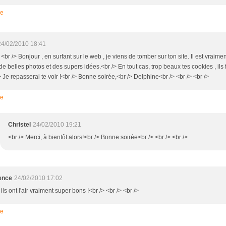
re
24/02/2010 18:41
 <br /> Bonjour , en surfant sur le web , je viens de tomber sur ton site. Il est vraime
e belles photos et des supers idées.<br /> En tout cas, trop beaux tes cookies , ils 
> Je repasserai te voir !<br /> Bonne soirée,<br /> Delphine<br /> <br /> <br />
re
Christel
24/02/2010 19:21
<br /> Merci, à bientôt alors!<br /> Bonne soirée<br /> <br /> <br />
ence
24/02/2010 17:02
 ils ont l'air vraiment super bons !<br /> <br /> <br />
re