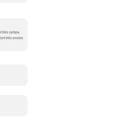
nt très sympa.
font très envies