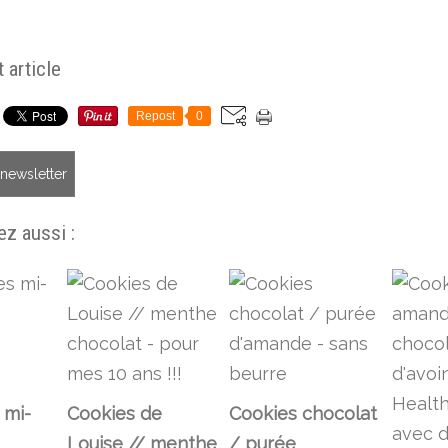
 article
Repost
0
a newsletter
z aussi :
 mi-
Cookies de
Cookies chocolat
Louise // menthe
/ purée