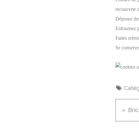
recouverte d
Déposez des
Enfournez p
Faites refroi
Se conserven
Catég
Bri