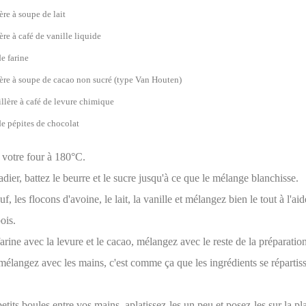
ère à soupe de lait
ère à café de vanille liquide
e farine
lère à soupe de cacao non sucré (type Van Houten)
illère à café de levure chimique
e pépites de chocolat
 votre four à 180°C.
dier, battez le beurre et le sucre jusqu'à ce que le mélange blanchisse.
f, les flocons d'avoine, le lait, la vanille et mélangez bien le tout à l'ai
ois.
arine avec la levure et le cacao, mélangez avec le reste de la préparation
élangez avec les mains, c'est comme ça que les ingrédients se répartiss
tits boules entre vos mains, aplatissez-les un peu et posez-les sur la p