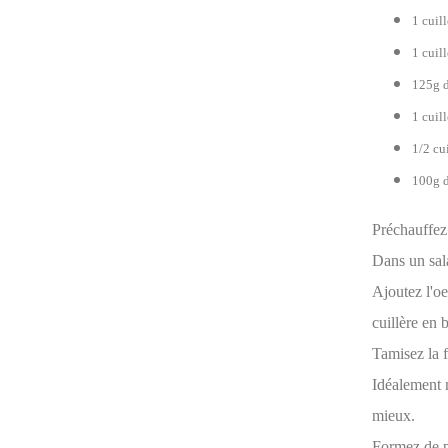
1 cuill
1 cuill
125g d
1 cuil
1/2 cu
100g d
Préchauffez
Dans un sala
Ajoutez l'oeu
cuillère en b
Tamisez la f
Idéalement m
mieux.
Formez de pe