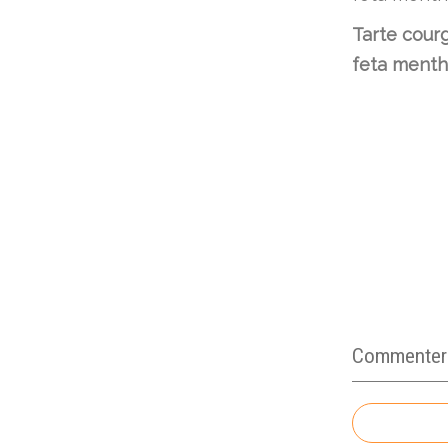
Tarte cour
feta ment
Commenter c