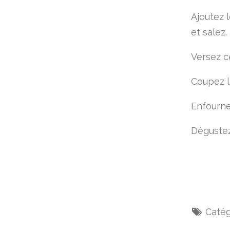
Ajoutez 
et salez.
Versez c
Coupez l
Enfourne
Dégustez
Catég