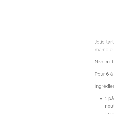
Jolie tar
même ou 
Niveau: f
Pour 6 à
Ingrédie
1 pâ
neut
1 cu