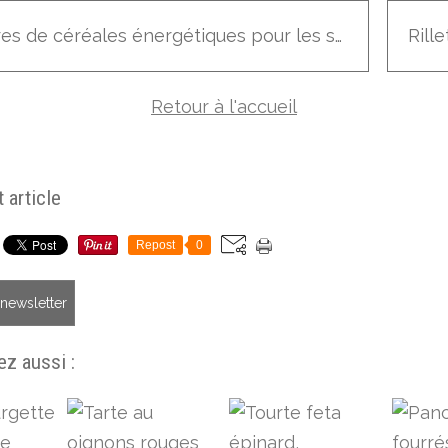
Barres de céréales énergétiques pour les sportifs et les gourmands, version dattes/avoine/amandes avec cuisson et version figues/noix de cajou sans cuisson
Retour à l'accueil
 article
Repost
0
a newsletter
z aussi :