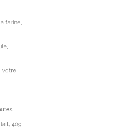
a farine,
le,
s votre
nutes.
lait, 40g