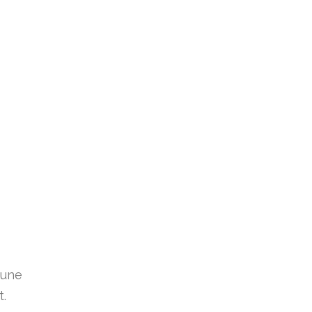
 une
t.