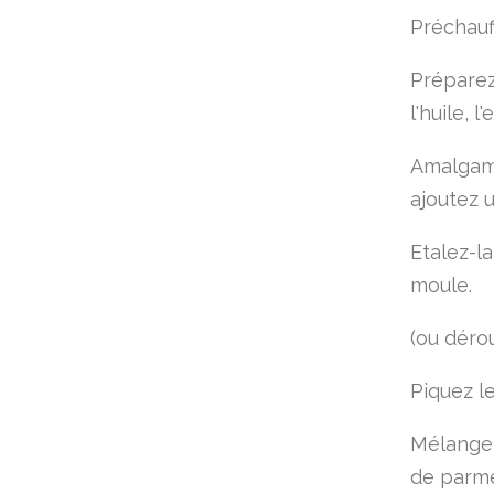
Préchauff
Préparez
l'huile, l
Amalgame
ajoutez u
Etalez-la
moule.
(ou déro
Piquez l
Mélangez
de parme