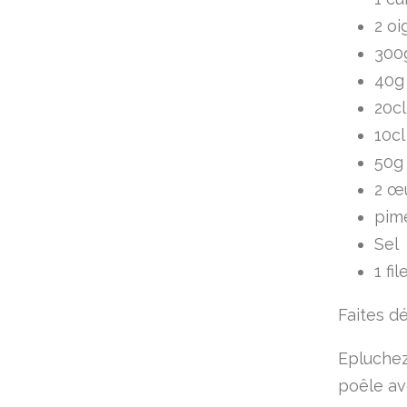
2 o
300g
40g
20c
10cl
50g
2 œ
pim
Sel
1 fil
Faites d
Epluchez
poêle av