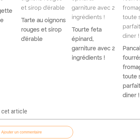
gette
he
Tarte au oignons
rouges et sirop
Tourte feta
d'érable
épinard,
garniture avec 2
Panca
ingrédients !
fourré
fromag
toute 
parfai
diner !
et article
Ajouter un commentaire