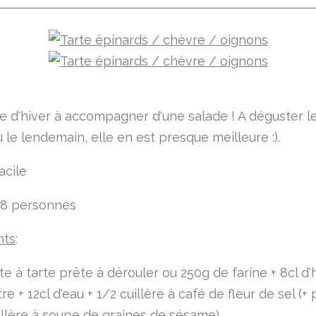
te d'hiver à accompagner d'une salade ! A déguster le
le lendemain, elle en est presque meilleure :).
acile
 8 personnes
nts
:
te à tarte prête à dérouler ou 250g de farine + 8cl d'
re + 12cl d'eau + 1/2 cuillère à café de fleur de sel (+
illère à soupe de graines de sésame)