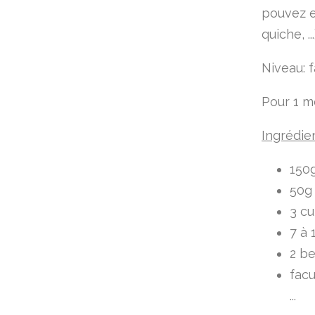
pouvez e
quiche, ...
Niveau: f
Pour 1 m
Ingrédie
150g
50g 
3 cu
7 à 
2 be
facu
...