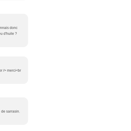
connais donc
eu d'huile ?
br /> merci<br
 de sarrasin.