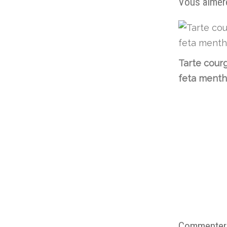
Vous aimere
Tarte cour
feta ment
Commenter c