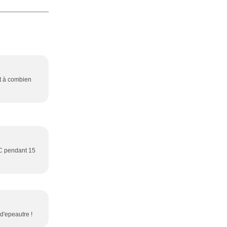
et à combien
0°C pendant 15
 d'epeautre !