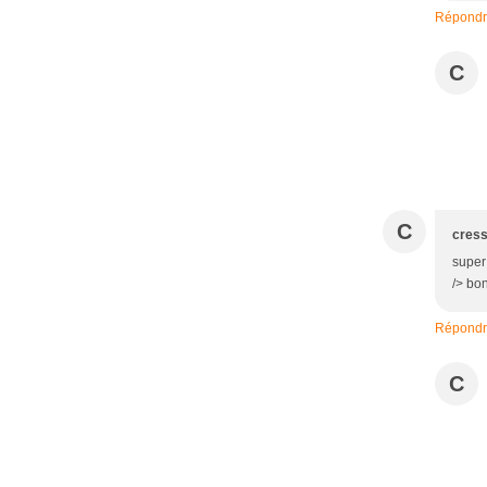
Répond
C
C
cress
super 
/> bo
Répond
C