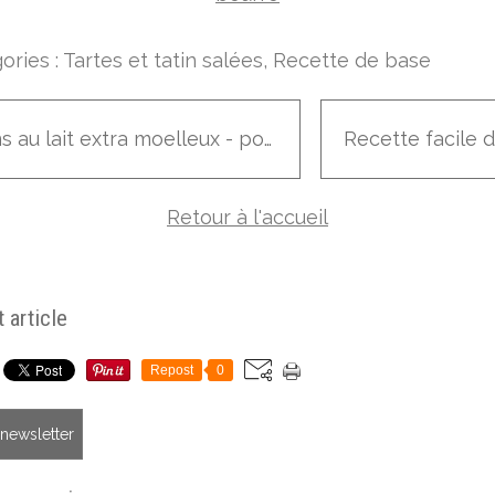
ories :
Tartes et tatin salées
,
Recette de base
Pains au lait extra moelleux - pour essayer mon ♥ Kitchenaid ♥ !!!
Retour à l'accueil
 article
Repost
0
a newsletter