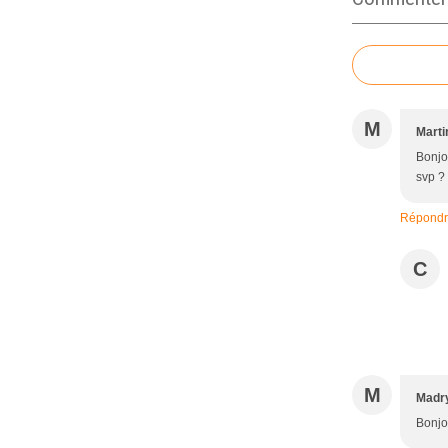
M
Marti
Bonjou
svp ?
Répond
C
M
Madr
Bonjou