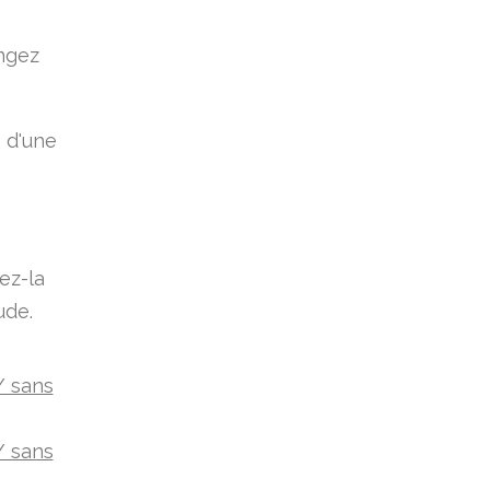
angez
n d'une
ez-la
ude.