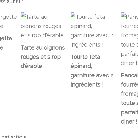
z aussi :
gette
he
Tarte au oignons
rouges et sirop
Tourte feta
d'érable
épinard,
garniture avec 2
Panca
ingrédients !
fourré
fromag
toute 
parfai
diner !
et article