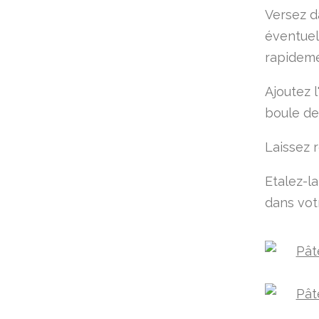
Versez da
éventuell
rapideme
Ajoutez 
boule d
Laissez 
Etalez-la
dans vot