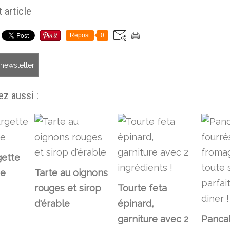
 article
Repost
0
a newsletter
z aussi :
gette
he
Tarte au oignons
rouges et sirop
Tourte feta
d'érable
épinard,
garniture avec 2
Panca