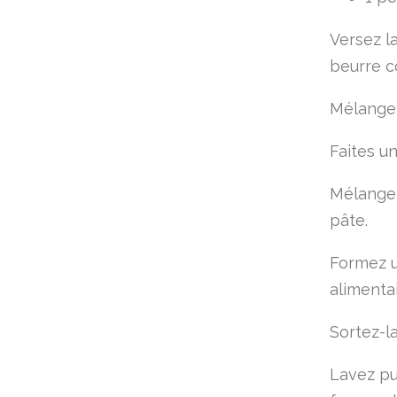
Versez la
beurre co
Mélangez
Faites un
Mélangez
pâte.
Formez u
alimentai
Sortez-la
Lavez pu