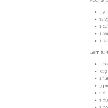
Pour la 
250g
125g
1 cu
1 œ
1 cu
Garnitur
2 co
30g
1 fil
3 pi
sel,
1 bu
1 p