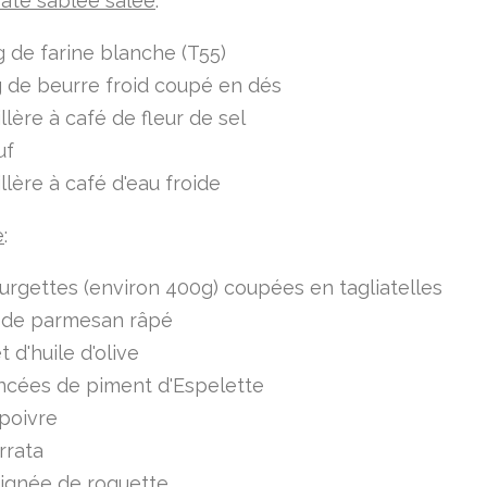
pâte sablée salée
:
 de farine blanche (T55)
 de beurre froid coupé en dés
illère à café de fleur de sel
uf
illère à café d'eau froide
e
:
urgettes (environ 400g) coupées en tagliatelles
 de parmesan râpé
et d'huile d'olive
ncées de piment d'Espelette
 poivre
rrata
oignée de roquette