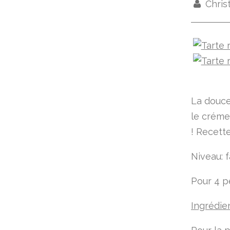
Chris
La douce
le créme
! Recett
Niveau: f
Pour 4 
Ingrédie