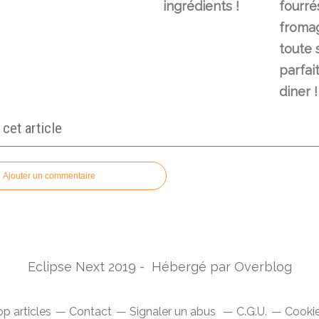
ingrédients !
fourré
fromag
toute 
parfai
diner !
et article
Ajouter un commentaire
Eclipse Next 2019 - Hébergé par
Overblog
p articles
Contact
Signaler un abus
C.G.U.
Cookie