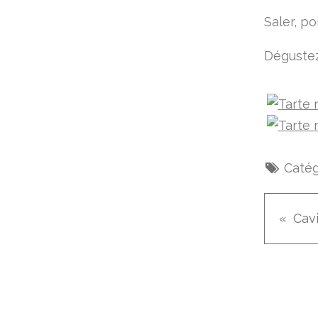
Saler, poi
Dégustez
Catég