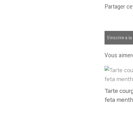
Partager cet
S'inscrire à l
Vous aimere
Tarte cour
feta ment