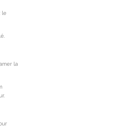
 le
é.
amer la
m
r.
our