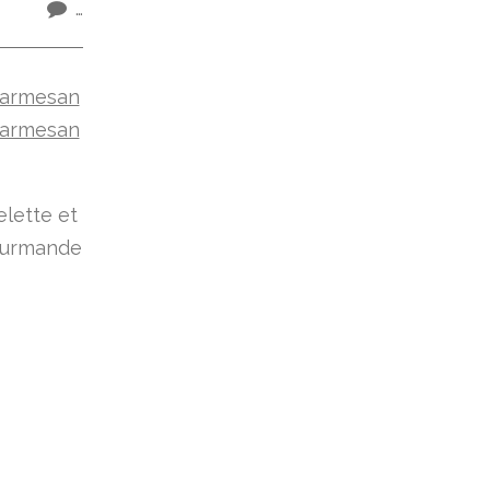
…
elette et
gourmande