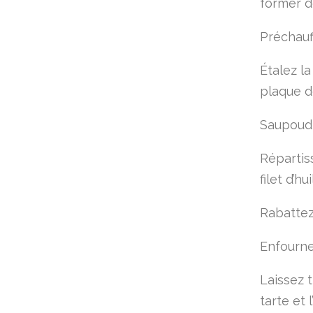
former de
Préchauff
Étalez la
plaque d
Saupoudr
Répartiss
filet d’h
Rabattez
Enfourne
Laissez 
tarte et 