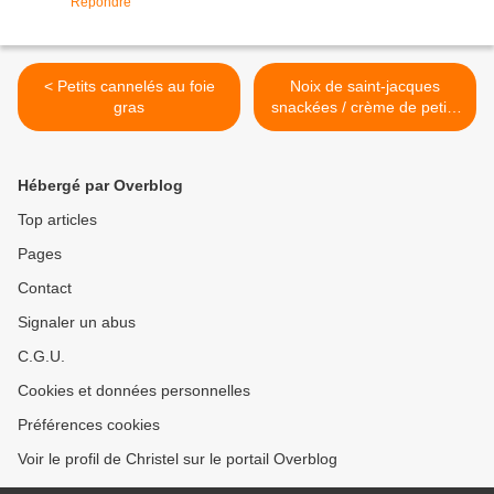
Répondre
< Petits cannelés au foie
Noix de saint-jacques
gras
snackées / crème de petits
pois parfumée au roquefort
/ chips de chorizo et riz
sauvage >
Hébergé par Overblog
Top articles
Pages
Contact
Signaler un abus
C.G.U.
Cookies et données personnelles
Préférences cookies
Voir le profil de Christel sur le portail Overblog