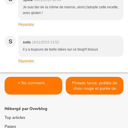
Sylvie
18/11/2015 16:49
Je suis fan de la crème de marron, alors j'adopte cette recette,
avec gluten !
Répondre
S
sotis
18/11/2015 13:52
il y a toujours de belle idées sur ce blog!!! bisous
Répondre
< No comment....
Pintade farcie, poêlée de
chou rouge et purée de
céleri >
Hébergé par Overblog
Top articles
Pages